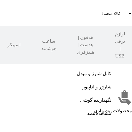
کالای دیجیتال
لوازم
هدفون |
برقی
ساعت
هدست |
اسپیکر
|
هوشمند
هندزفری
USB
کابل شارژ و مبدل
شارژر و آداپتور
نگهدارنده گوشی
محصولات پیشنهادی
مشاهده همه