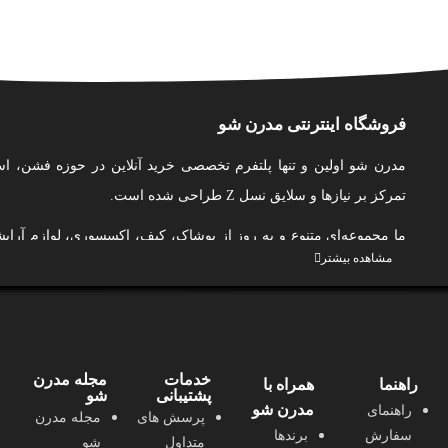
فروشگاه اینترنتی مدرن شو
مدرن شو اولین و تنها پلتفرم تخصصی خرید آنلاین در حوزه فشن، اس
تمرکز بر نیازها و سلایق نسل Z طراحی شده است.
ما مجموعه‌ای متنوع و به‌ روز از پوشاک، کیف، اکسسوری، لوازم آر
مشاهده بیشتر
مو، بهداشت شخصی و عطر و ادکلن را از بهترین برندهای ایرانی گردآور
و لذت‌بخش از خرید اینترنتی را برای شما فراهم کنیم.
در مدرن شو، ما فقط محصول نمی‌فروشیم؛ ما به شما کمک می‌کنیم 
بدرخشید و با اعتماد به‌ نفس ظاهر شوید.
خدمات
مجله مدرن
راهنما
همراه با
پشتیبانی
شو
ما به کیفیت، اصالت، تنوع، نوآوری و حمایت از تولید ایرانی متعهد هستیم
مدرن شو
راهنمای
پرسش های
مجله مدرن
با طراحی کاربرمحور، پشتیبانی حرفه‌ای، محتوای آموزشی و الهام‌بخش
سفارش
برندها
متداول
شو