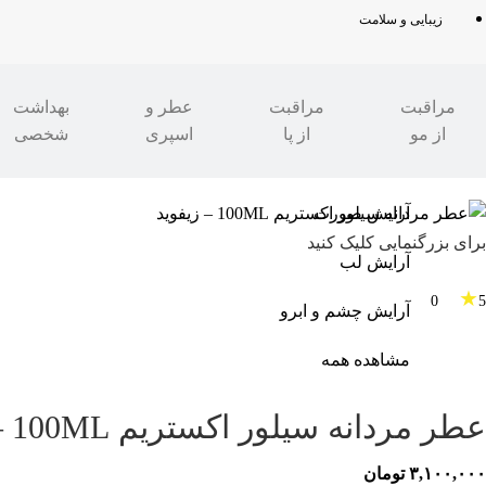
زیبایی و سلامت
مراقبت
مراقبت
عطر و
بهداشت
از مو
از پا
اسپری
شخصی
مدرن شو
»
زیبایی و سلامت
آرایش صورت
برای بزرگنمایی کلیک کنید
آرایش لب
★
0
5
آرایش چشم و ابرو
مشاهده همه
عطر مردانه سیلور اکستریم 100ML – زیفوید
۳,۱۰۰,۰۰۰
تومان