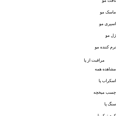
تافت مو
ماسک مو
اسپری مو
ژل مو
نرم کننده مو
مراقبت از پا
مشاهده همه
اسکراب پا
چسب میخچه
سنگ پا
کرم ترک پا