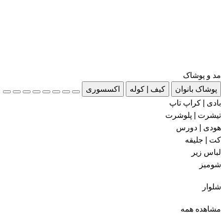
مد و پوشاک
پوشاک بانوان
کیف | کوله
اکسسوری
بادی | کراپ تاپ
تیشرت | پلوشرت
هودی | دورس
کت | جلیقه
لباس زیر
شومیز
شلوار
مشاهده همه