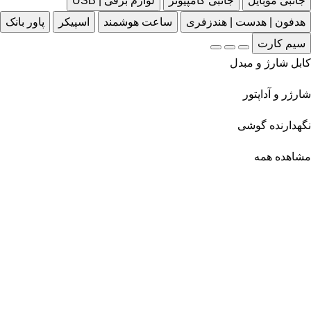
جانبی موبایل
جانبی کامپیوتر
لوازم برقی | USB
هدفون | هدست | هندزفری
ساعت هوشمند
اسپیکر
پاور بانک
سیم کارت
کابل شارژ و مبدل
شارژر و آداپتور
نگهدارنده گوشی
مشاهده همه