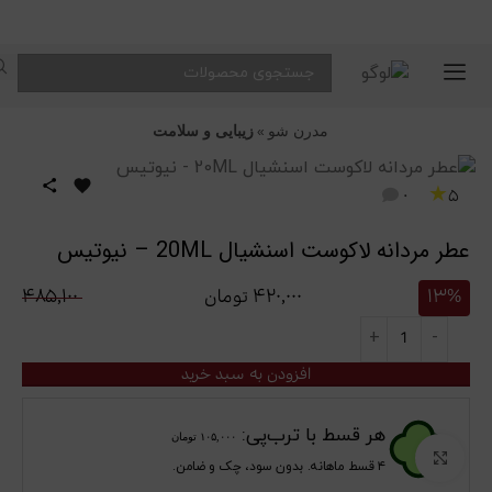
🔥
محصولات
تخفیف‌دار
مدرن شو
زیبایی و سلامت
»
با
★
0
5
قیمت‌های
عطر مردانه لاکوست اسنشیال 20ML – نیوتیس
ویژه
13%
۴۲۰,۰۰۰
تومان
۴۸۵,۱۰۰
افزودن به سبد خرید
هر قسط با ترب‌پی:
۱۰۵,۰۰۰
تومان
برای بزرگنمایی کلیک کنید
۴ قسط ماهانه. بدون سود، چک و ضامن.