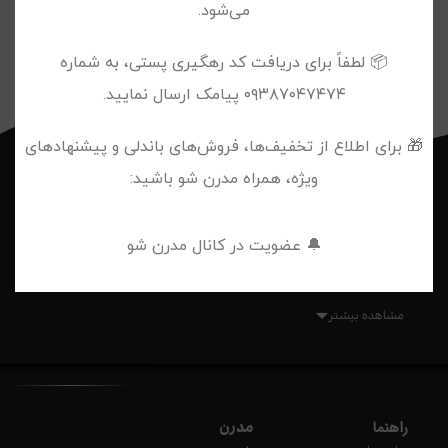
می‌شود.
📦 لطفاً برای دریافت کد رهگیری پستی، به شماره
۰۹۳۸۷۰۴۷۴۷۴ پیامک ارسال نمایید.
🎁 برای اطلاع از تخفیف‌ها، فروش‌های باندلی و پیشنهادهای
فروشگاه اینترنتی مدرن شو
ویژه، همراه مدرن شو باشید:
مدرن شو اولین و تنها پلتفرم تخصصی خرید آنلاین در حوزه فشن،
🔔 عضویت در کانال مدرن شو
استایل، زیبایی و سلامت است که با تمرکز بر نیازها و سلایق نسل Z
طراحی شده است.
ما مجموعه‌ای متنوع و به‌ روز از پوشاک، کیف، اکسسوری، لوازم
مشاهده بیشتر
آرایشی، محصولات مراقبت از پوست و مو، بهداشت شخصی و عطر
و ادکلن را از بهترین برندهای ایرانی گردآوری کرده‌ایم تا تجربه‌ای امن،
آسان و لذت‌بخش از خرید اینترنتی را برای شما فراهم کنیم.
راهنما
مدرن
در مدرن شو، ما فقط محصول نمی‌فروشیم؛ ما به شما کمک