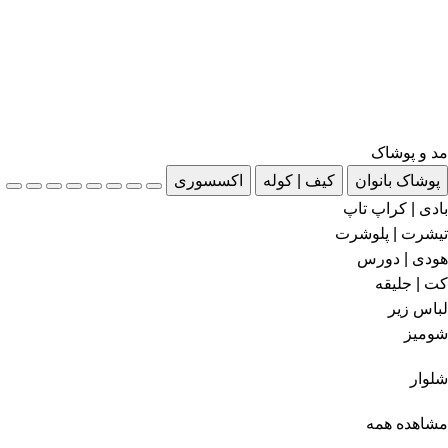
مد و پوشاک
پوشاک بانوان
کیف | کوله
اکسسوری
بادی | کراپ تاپ
تیشرت | پلوشرت
هودی | دورس
کت | جلیقه
لباس زیر
شومیز
شلوار
مشاهده همه