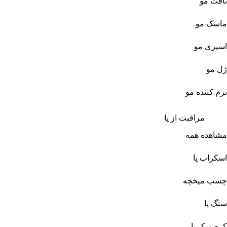
تافت مو
ماسک مو
اسپری مو
ژل مو
نرم کننده مو
مراقبت از پا
مشاهده همه
اسکراب پا
چسب میخچه
سنگ پا
کرم ترک پا