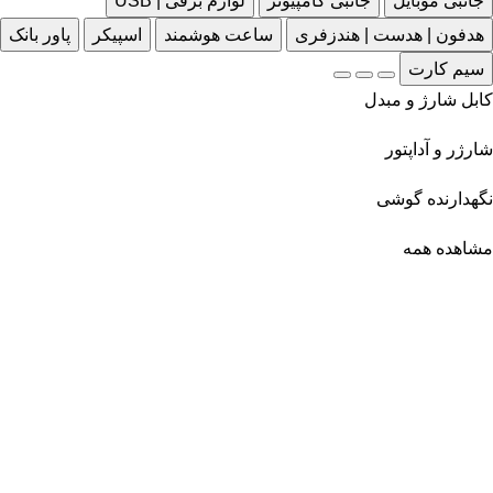
جانبی موبایل
جانبی کامپیوتر
لوازم برقی | USB
هدفون | هدست | هندزفری
ساعت هوشمند
اسپیکر
پاور بانک
سیم کارت
کابل شارژ و مبدل
شارژر و آداپتور
نگهدارنده گوشی
مشاهده همه