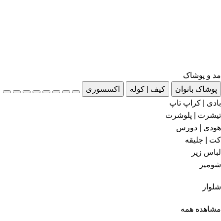
مد و پوشاک
پوشاک بانوان
کیف | کوله
اکسسوری
بادی | کراپ تاپ
تیشرت | پلوشرت
هودی | دورس
کت | جلیقه
لباس زیر
شومیز
شلوار
مشاهده همه