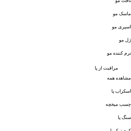
تافت مو
ماسک مو
اسپری مو
ژل مو
نرم کننده مو
مراقبت از پا
مشاهده همه
اسکراب پا
چسب میخچه
سنگ پا
کرم ترک پا