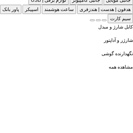
جانبی موبایل
جانبی کامپیوتر
لوازم برقی | USB
هدفون | هدست | هندزفری
ساعت هوشمند
اسپیکر
پاور بانک
سیم کارت
کابل شارژ و مبدل
شارژر و آداپتور
نگهدارنده گوشی
مشاهده همه