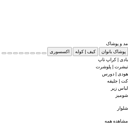
مد و پوشاک
پوشاک بانوان
کیف | کوله
اکسسوری
بادی | کراپ تاپ
تیشرت | پلوشرت
هودی | دورس
کت | جلیقه
لباس زیر
شومیز
شلوار
مشاهده همه