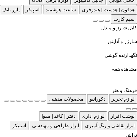
جانبی موبایل
جانبی کامپیوتر
لوازم برقی | USB
هدفون | هدست | هندزفری
ساعت هوشمند
اسپیکر
پاور بانک
سیم کارت
کابل شارژ و مبدل
شارژر و آداپتور
نگهدارنده گوشی
مشاهده همه
فرهنگ و هنر
لوازم تحریر
دکوراتیو
محصولات مذهبی
نوشت افزار
لوازم اداری
دفتر | کاغذ | مقوا
ابزار نقاشی و رنگ آمیزی
ابزار طراحی و مهندسی
استیکر
تراش