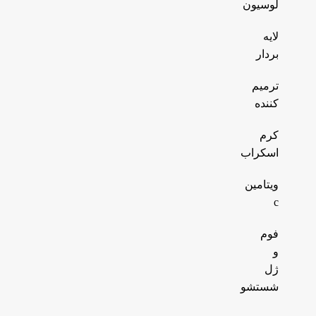
لوسیون
لایه
بردار
ترمیم
کننده
کرم
اسکراب
ویتامین
c
فوم
و
ژل
شستشو