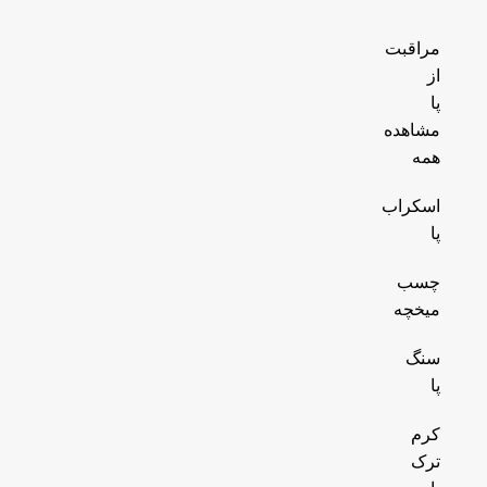
مراقبت
از
پا
مشاهده
همه
اسکراب
پا
چسب
میخچه
سنگ
پا
کرم
ترک