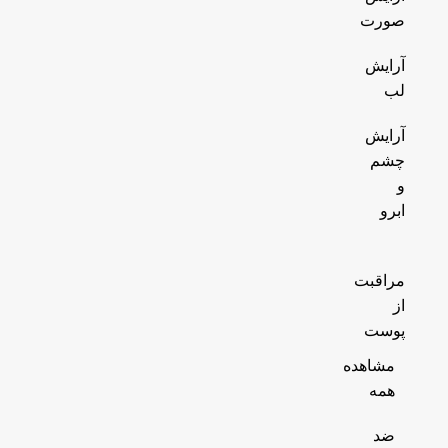
صورت
آرایش
لب
آرایش
چشم
و
ابرو
مراقبت
از
پوست
مشاهده
همه
ضد