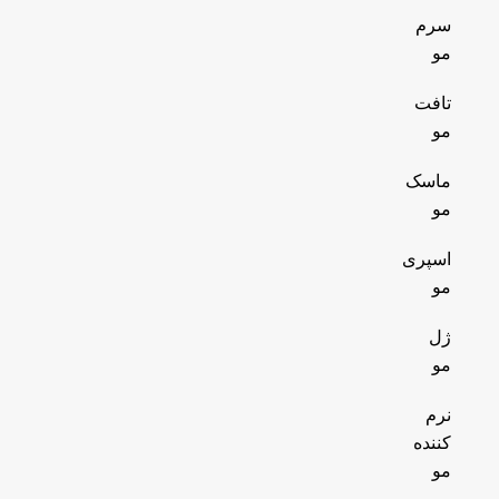
سرم
مو
تافت
مو
ماسک
مو
اسپری
مو
ژل
مو
نرم
کننده
مو