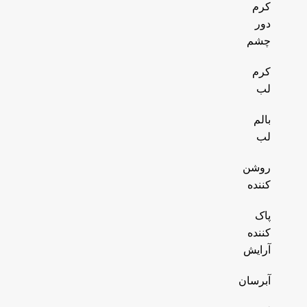
کرم
دور
چشم
کرم
لب
بالم
لب
روشن
کننده
پاک
کننده
آرایش
آبرسان