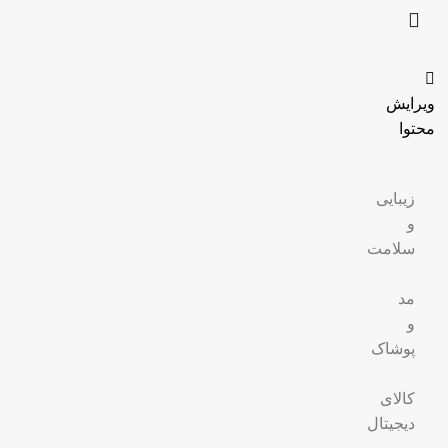
ویرایش
محتوا
زیبایی
و
سلامت
مد
و
پوشاک
کالای
دیجیتال