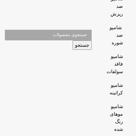
ضد
ریزش
شامپو
ضد
شوره
جستجو
شامپو
فاقد
سولفات
شامپو
کراتینه
شامپو
موهای
رنگ
شده