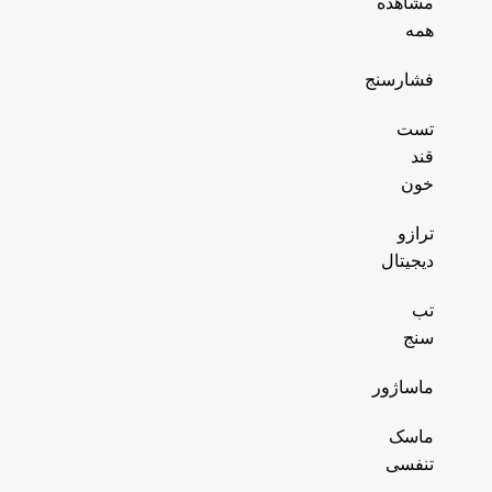
مشاهده
همه
فشارسنج
تست
قند
خون
ترازو
دیجیتال
تب
سنج
ماساژور
ماسک
تنفسی