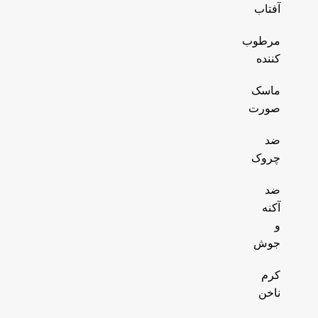
آفتاب
مرطوب
کننده
ماسک
صورت
ضد
چروک
ضد
آکنه
و
جوش
کرم
ناخن