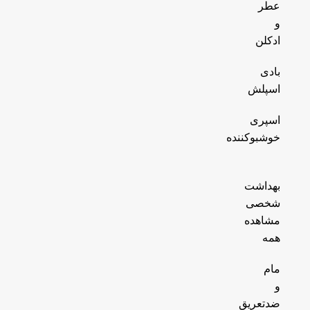
عطر
و
ادکلن
بادی
اسپلش
اسپری
خوشبوکننده
بهداشت
شخصی
مشاهده
همه
مام
و
ضدتعریق