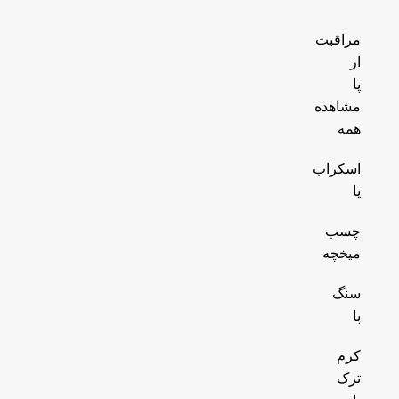
مراقبت
از
پا
مشاهده
همه
اسکراب
پا
چسب
میخچه
سنگ
پا
کرم
ترک