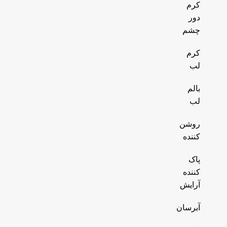
کرم
دور
چشم
کرم
لب
بالم
لب
روشن
کننده
پاک
کننده
آرایش
آبرسان