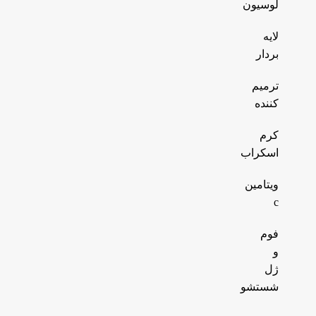
لوسیون
لایه
بردار
ترمیم
کننده
کرم
اسکراب
ویتامین
c
فوم
و
ژل
شستشو