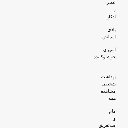
عطر
و
ادکلن
بادی
اسپلش
اسپری
خوشبوکننده
بهداشت
شخصی
مشاهده
همه
مام
و
ضدتعریق