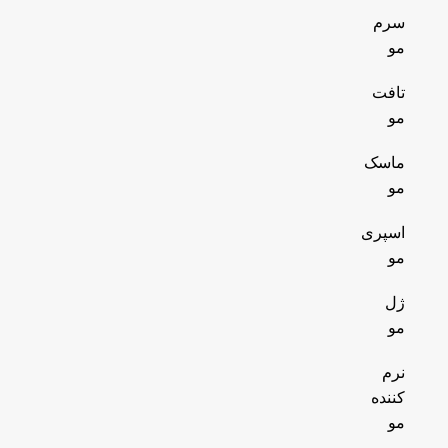
سرم
مو
تافت
مو
ماسک
مو
اسپری
مو
ژل
مو
نرم
کننده
مو