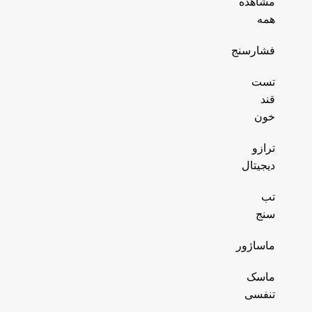
مشاهده
همه
فشارسنج
تست
قند
خون
ترازو
دیجیتال
تب
سنج
ماساژور
ماسک
تنفسی