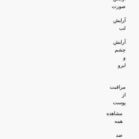
صورت
آرایش
لب
آرایش
چشم
و
ابرو
مراقبت
از
پوست
مشاهده
همه
ضد