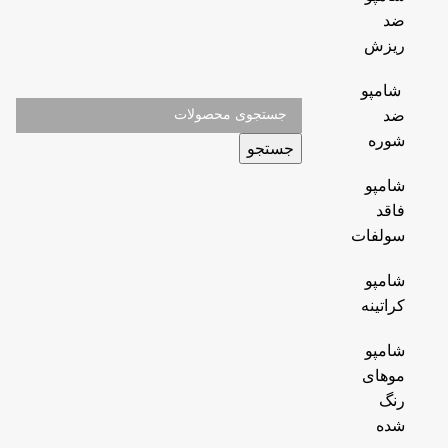
ضد
ریزش
شامپو
ضد
شوره
جستجو
شامپو
فاقد
سولفات
شامپو
کراتینه
شامپو
موهای
رنگ
شده