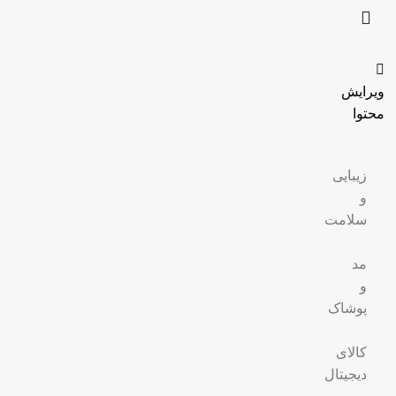
ویرایش
محتوا
زیبایی
و
سلامت
مد
و
پوشاک
کالای
دیجیتال