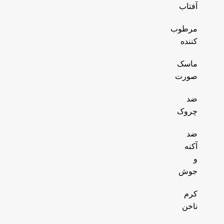
آفتاب
مرطوب
کننده
ماسک
صورت
ضد
چروک
ضد
آکنه
و
جوش
کرم
ناخن