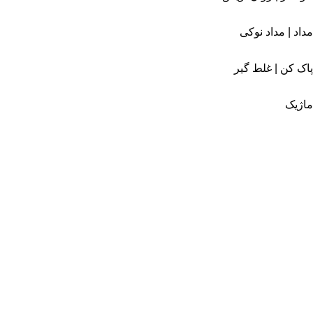
مداد | مداد نوکی
پاک کن | غلط گیر
ماژیک