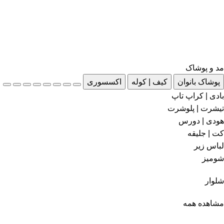
مد و پوشاک
پوشاک بانوان
کیف | کوله
اکسسوری
بادی | کراپ تاپ
تیشرت | پلوشرت
هودی | دورس
کت | جلیقه
لباس زیر
شومیز
شلوار
مشاهده همه