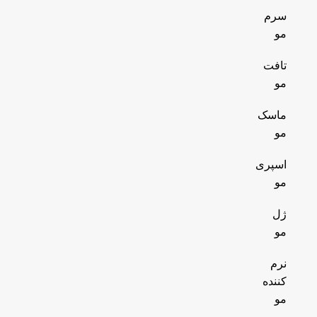
سرم
مو
تافت
مو
ماسک
مو
اسپری
مو
ژل
مو
نرم
کننده
مو