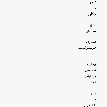
عطر
و
ادکلن
بادی
اسپلش
اسپری
خوشبوکننده
بهداشت
شخصی
مشاهده
همه
مام
و
ضدتعریق