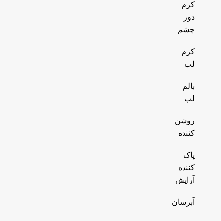
کرم
دور
چشم
کرم
لب
بالم
لب
روشن
کننده
پاک
کننده
آرایش
آبرسان