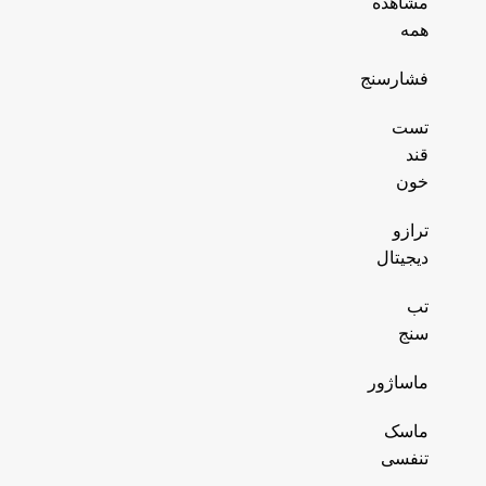
مشاهده
همه
فشارسنج
تست
قند
خون
ترازو
دیجیتال
تب
سنج
ماساژور
ماسک
تنفسی