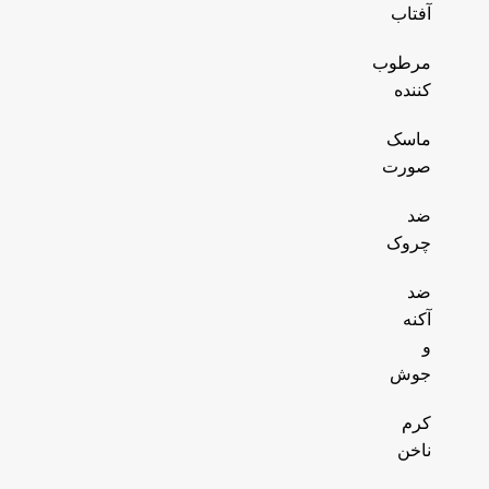
آفتاب
مرطوب
کننده
ماسک
صورت
ضد
چروک
ضد
آکنه
و
جوش
کرم
ناخن