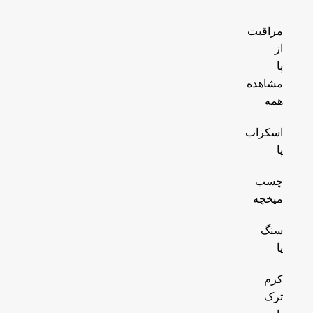
مراقبت
از
پا
مشاهده
همه
اسکراب
پا
چسب
میخچه
سنگ
پا
کرم
ترک