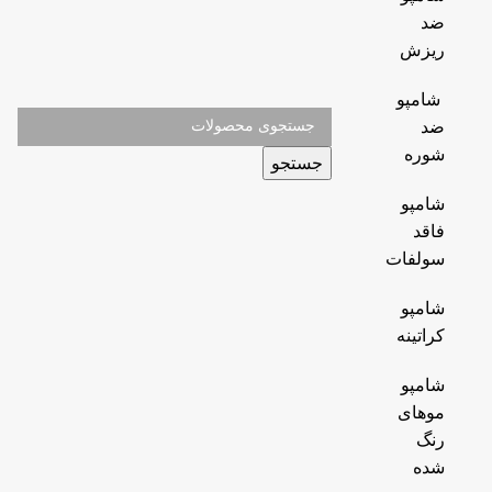
ضد
ریزش
شامپو
ضد
شوره
جستجو
شامپو
فاقد
سولفات
شامپو
کراتینه
شامپو
موهای
رنگ
شده