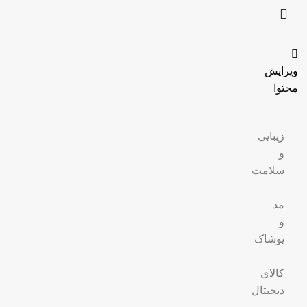
ویرایش
محتوا
زیبایی
و
سلامت
مد
و
پوشاک
کالای
دیجیتال