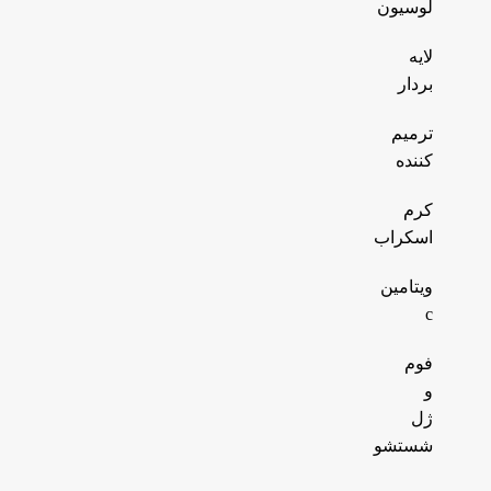
لوسیون
لایه
بردار
ترمیم
کننده
کرم
اسکراب
ویتامین
c
فوم
و
ژل
شستشو