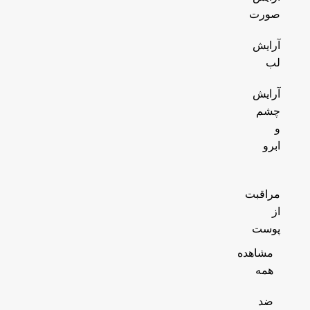
صورت
آرایش
لب
آرایش
چشم
و
ابرو
مراقبت
از
پوست
مشاهده
همه
ضد