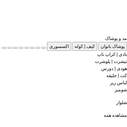
مد و پوشاک
پوشاک بانوان
کیف | کوله
اکسسوری
بادی | کراپ تاپ
تیشرت | پلوشرت
هودی | دورس
کت | جلیقه
لباس زیر
شومیز
شلوار
مشاهده همه