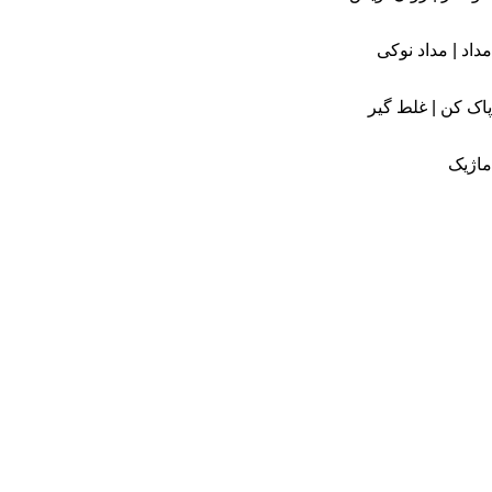
مداد | مداد نوکی
پاک کن | غلط گیر
ماژیک