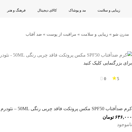
🔥
زیبایی و سلامت
مد و پوشاک
کالای دیجیتال
فرهنگ و هنر
محصولات
تخفیف‌دار
مدرن شو
»
زیبایی و سلامت
»
مراقبت از پوست
»
ضد آفتاب
با
قیمت‌های
برای بزرگنمایی کلیک کنید
ویژه
★
0
5
کرم ضدآفتاب SPF50 مکس پروتکت فاقد چربی رنگی 50ML – نئودرم
۶۳۶,۰۰۰
تومان
ناموجود