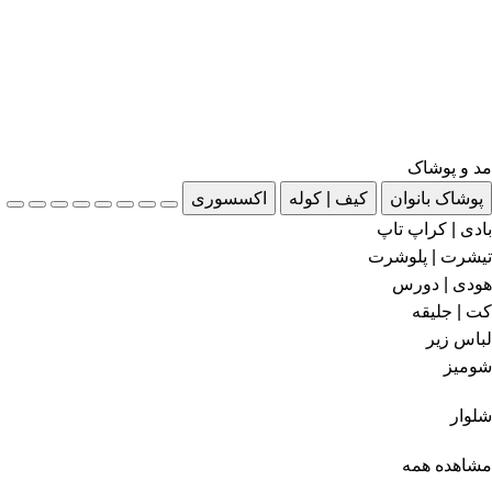
مد و پوشاک
پوشاک بانوان
کیف | کوله
اکسسوری
بادی | کراپ تاپ
تیشرت | پلوشرت
هودی | دورس
کت | جلیقه
لباس زیر
شومیز
شلوار
مشاهده همه