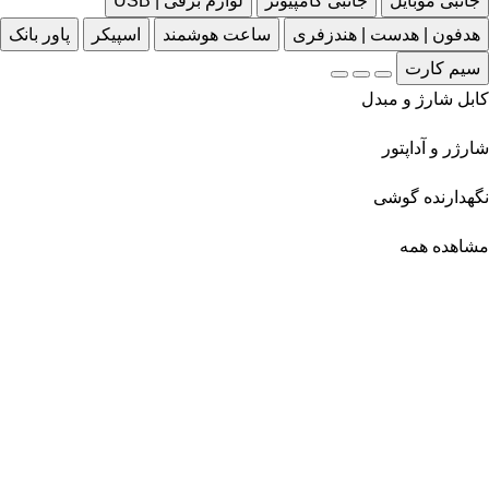
جانبی موبایل
جانبی کامپیوتر
لوازم برقی | USB
هدفون | هدست | هندزفری
ساعت هوشمند
اسپیکر
پاور بانک
سیم کارت
کابل شارژ و مبدل
شارژر و آداپتور
نگهدارنده گوشی
مشاهده همه