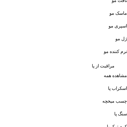
تافت مو
ماسک مو
اسپری مو
ژل مو
نرم کننده مو
مراقبت از پا
مشاهده همه
اسکراب پا
چسب میخچه
سنگ پا
کرم ترک پا