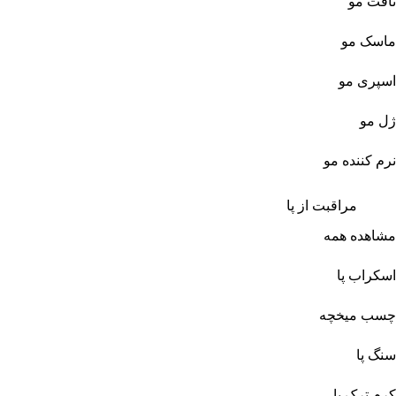
تافت مو
ماسک مو
اسپری مو
ژل مو
نرم کننده مو
مراقبت از پا
مشاهده همه
اسکراب پا
چسب میخچه
سنگ پا
کرم ترک پا