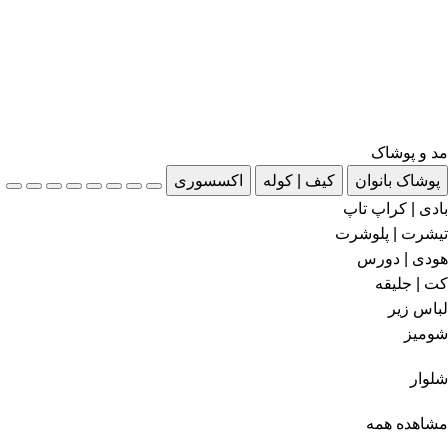
مد و پوشاک
پوشاک بانوان
کیف | کوله
اکسسوری
بادی | کراپ تاپ
تیشرت | پلوشرت
هودی | دورس
کت | جلیقه
لباس زیر
شومیز
شلوار
مشاهده همه