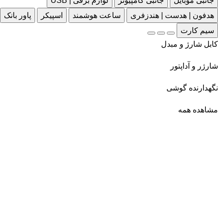
جانبی موبایل
جانبی کامپیوتر
لوازم برقی | USB
هدفون | هدست | هندزفری
ساعت هوشمند
اسپیکر
پاور بانک
سیم کارت
کابل شارژ و مبدل
شارژر و آداپتور
نگهدارنده گوشی
مشاهده همه