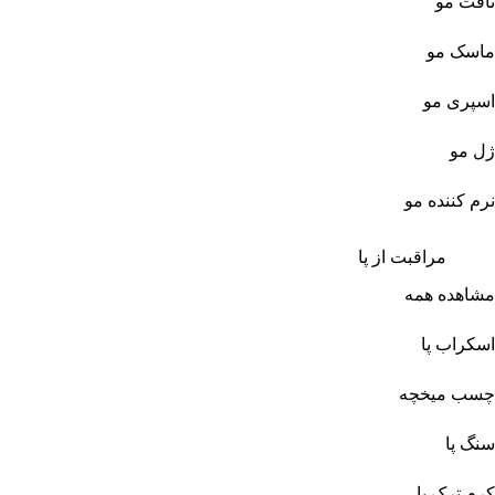
تافت مو
ماسک مو
اسپری مو
ژل مو
نرم کننده مو
مراقبت از پا
مشاهده همه
اسکراب پا
چسب میخچه
سنگ پا
کرم ترک پا