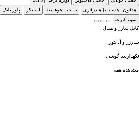
جانبی موبایل
جانبی کامپیوتر
لوازم برقی | USB
هدفون | هدست | هندزفری
ساعت هوشمند
اسپیکر
پاور بانک
سیم کارت
کابل شارژ و مبدل
شارژر و آداپتور
نگهدارنده گوشی
مشاهده همه