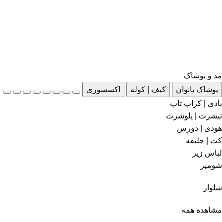
مد و پوشاک
پوشاک بانوان
کیف | کوله
اکسسوری
بادی | کراپ تاپ
تیشرت | پلوشرت
هودی | دورس
کت | جلیقه
لباس زیر
شومیز
شلوار
مشاهده همه