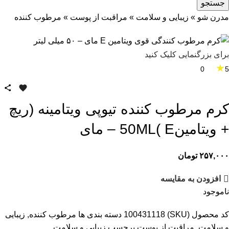
جستجو
مدرن شو
»
زیبایی و سلامت
»
مراقبت از پوست
»
مرطوب کننده
برای بزرگنمایی کلیک کنید
★
0
5
کرم مرطوب کننده تیوپی ویتامینه (ریچ
+ ویتامین50ML( E – مای
۲۵۷,۰۰۰
تومان
افزودن به مقایسه
ناموجود
کد محصول (SKU)
100431118
دسته بندی ها
مرطوب کننده
,
زیبایی
و سلامت
,
مراقبت از پوست
برچسب
زیبایی و سلامت