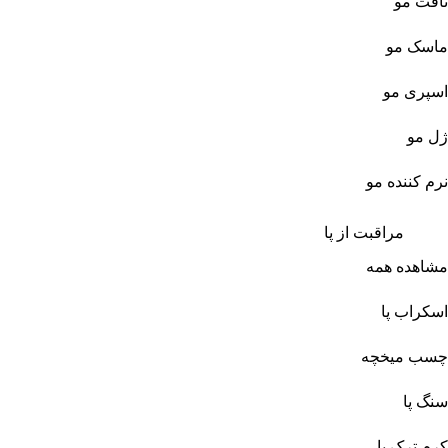
تافت مو
ماسک مو
اسپری مو
ژل مو
نرم کننده مو
مراقبت از پا
مشاهده همه
اسکراب پا
چسب میخچه
سنگ پا
کرم ترک پا