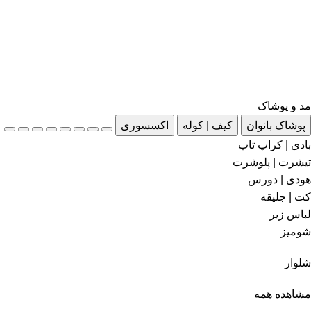
مد و پوشاک
پوشاک بانوان
کیف | کوله
اکسسوری
بادی | کراپ تاپ
تیشرت | پلوشرت
هودی | دورس
کت | جلیقه
لباس زیر
شومیز
شلوار
مشاهده همه