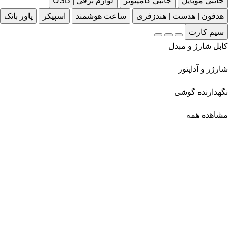
جانبی موبایل
جانبی کامپیوتر
لوازم برقی | USB
هدفون | هدست | هندزفری
ساعت هوشمند
اسپیکر
پاور بانک
سیم کارت
کابل شارژ و مبدل
شارژر و آداپتور
نگهدارنده گوشی
مشاهده همه