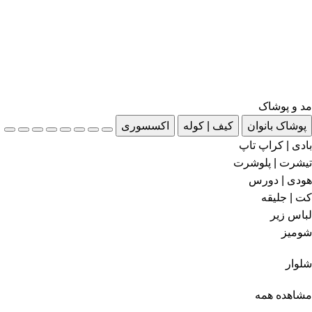
مد و پوشاک
پوشاک بانوان
کیف | کوله
اکسسوری
بادی | کراپ تاپ
تیشرت | پلوشرت
هودی | دورس
کت | جلیقه
لباس زیر
شومیز
شلوار
مشاهده همه