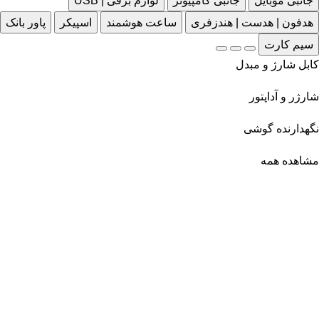
جانبی موبایل
جانبی کامپیوتر
لوازم برقی | USB
هدفون | هدست | هندزفری
ساعت هوشمند
اسپیکر
پاور بانک
سیم کارت
کابل شارژ و مبدل
شارژر و آداپتور
نگهدارنده گوشی
مشاهده همه