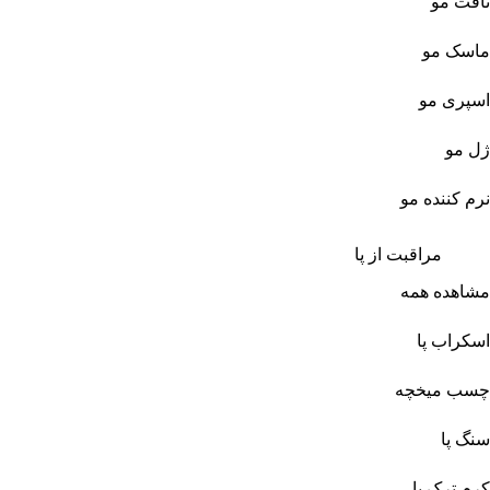
تافت مو
ماسک مو
اسپری مو
ژل مو
نرم کننده مو
مراقبت از پا
مشاهده همه
اسکراب پا
چسب میخچه
سنگ پا
کرم ترک پا