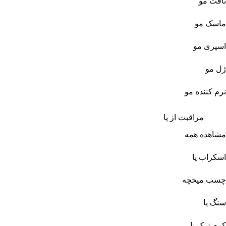
تافت مو
ماسک مو
اسپری مو
ژل مو
نرم کننده مو
مراقبت از پا
مشاهده همه
اسکراب پا
چسب میخچه
سنگ پا
کرم ترک پا