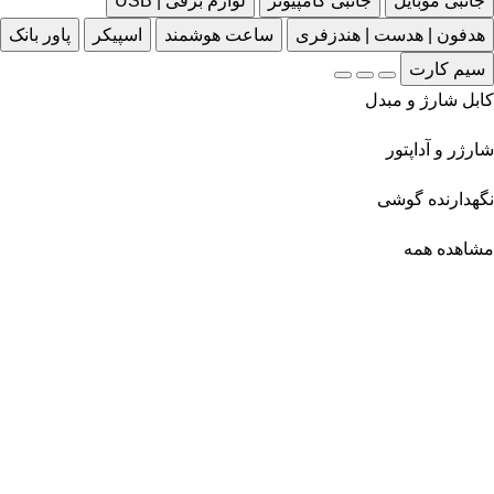
جانبی موبایل
جانبی کامپیوتر
لوازم برقی | USB
هدفون | هدست | هندزفری
ساعت هوشمند
اسپیکر
پاور بانک
سیم کارت
کابل شارژ و مبدل
شارژر و آداپتور
نگهدارنده گوشی
مشاهده همه