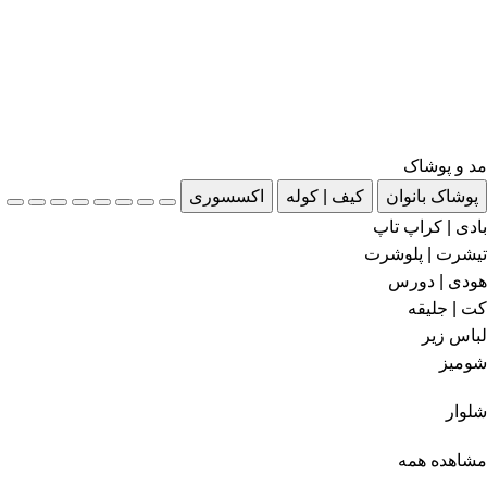
مد و پوشاک
پوشاک بانوان
کیف | کوله
اکسسوری
بادی | کراپ تاپ
تیشرت | پلوشرت
هودی | دورس
کت | جلیقه
لباس زیر
شومیز
شلوار
مشاهده همه