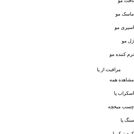
تافت مو
ماسک مو
اسپری مو
ژل مو
نرم کننده مو
مراقبت از پا
مشاهده همه
اسکراب پا
چسب میخچه
سنگ پا
کرم ترک پا