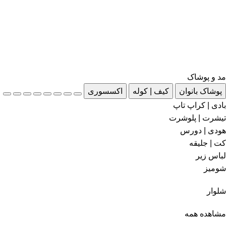
مد و پوشاک
پوشاک بانوان
کیف | کوله
اکسسوری
بادی | کراپ تاپ
تیشرت | پلوشرت
هودی | دورس
کت | جلیقه
لباس زیر
شومیز
شلوار
مشاهده همه