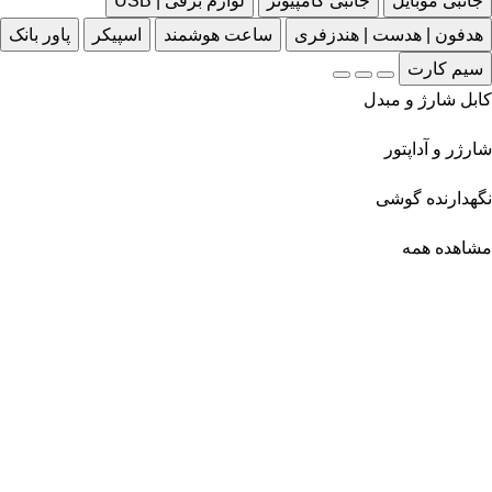
جانبی موبایل
جانبی کامپیوتر
لوازم برقی | USB
هدفون | هدست | هندزفری
ساعت هوشمند
اسپیکر
پاور بانک
سیم کارت
کابل شارژ و مبدل
شارژر و آداپتور
نگهدارنده گوشی
مشاهده همه