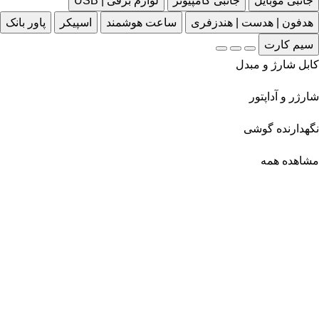
جانبی موبایل
جانبی کامپیوتر
لوازم برقی | USB
هدفون | هدست | هندزفری
ساعت هوشمند
اسپیکر
پاور بانک
سیم کارت
کابل شارژ و مبدل
شارژر و آداپتور
نگهدارنده گوشی
مشاهده همه