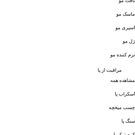
تافت مو
ماسک مو
اسپری مو
ژل مو
نرم کننده مو
مراقبت از پا
مشاهده همه
اسکراب پا
چسب میخچه
سنگ پا
کرم ترک پا