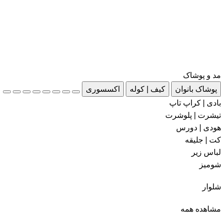
مد و پوشاک
پوشاک بانوان
کیف | کوله
اکسسوری
بادی | کراپ تاپ
تیشرت | پلوشرت
هودی | دورس
کت | جلیقه
لباس زیر
شومیز
شلوار
مشاهده همه