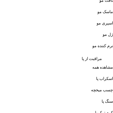
تافت مو
ماسک مو
اسپری مو
ژل مو
نرم کننده مو
مراقبت از پا
مشاهده همه
اسکراب پا
چسب میخچه
سنگ پا
کرم ترک پا