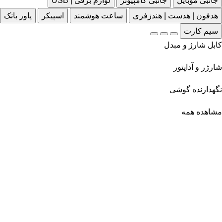
جانبی موبایل
جانبی کامپیوتر
لوازم برقی | USB
هدفون | هدست | هندزفری
ساعت هوشمند
اسپیکر
پاور بانک
سیم کارت
کابل شارژ و مبدل
شارژر و آداپتور
نگهدارنده گوشی
مشاهده همه