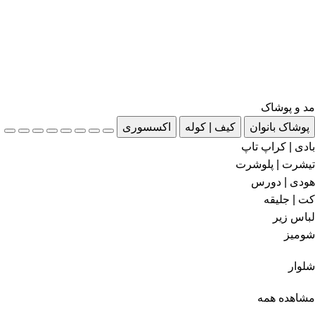
مد و پوشاک
پوشاک بانوان
کیف | کوله
اکسسوری
بادی | کراپ تاپ
تیشرت | پلوشرت
هودی | دورس
کت | جلیقه
لباس زیر
شومیز
شلوار
مشاهده همه