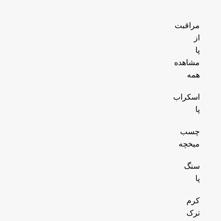
مراقبت
از
پا
مشاهده
همه
اسکراب
پا
چسب
میخچه
سنگ
پا
کرم
ترک