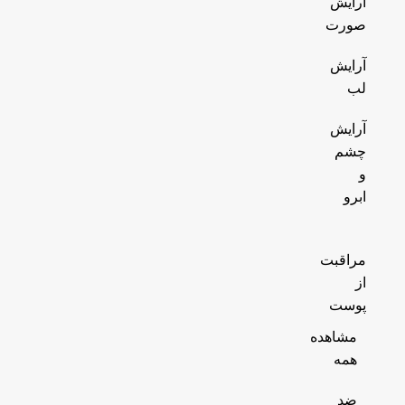
آرایش
صورت
آرایش
لب
آرایش
چشم
و
ابرو
مراقبت
از
پوست
مشاهده
همه
ضد