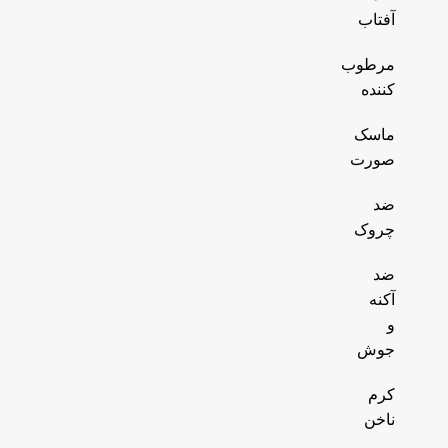
آفتاب
مرطوب
کننده
ماسک
صورت
ضد
چروک
ضد
آکنه
و
جوش
کرم
ناخن