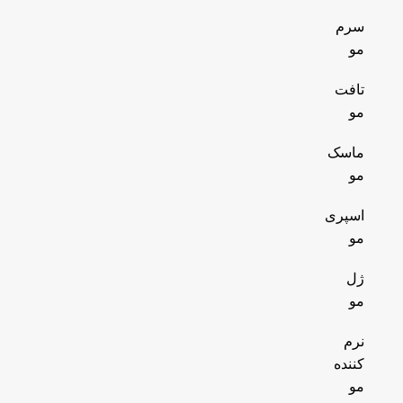
سرم
مو
تافت
مو
ماسک
مو
اسپری
مو
ژل
مو
نرم
کننده
مو