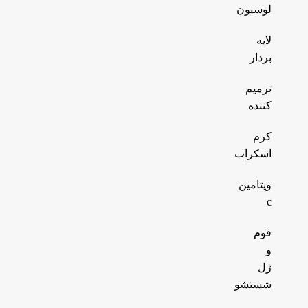
لوسیون
لایه
بردار
ترمیم
کننده
کرم
اسکراب
ویتامین
c
فوم
و
ژل
شستشو