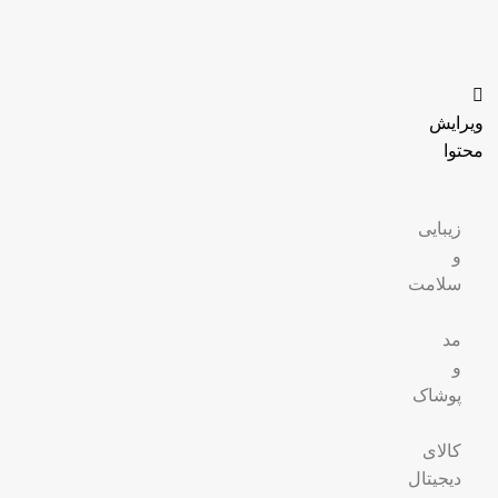
ویرایش
محتوا
زیبایی
و
سلامت
مد
و
پوشاک
کالای
دیجیتال