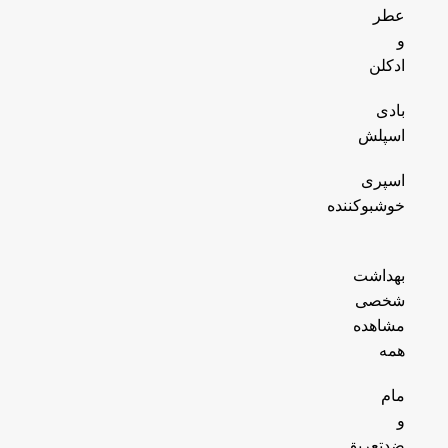
عطر
و
ادکلن
بادی
اسپلش
اسپری
خوشبوکننده
بهداشت
شخصی
مشاهده
همه
مام
و
ضدتعریق