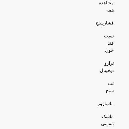
مشاهده
همه
فشارسنج
تست
قند
خون
ترازو
دیجیتال
تب
سنج
ماساژور
ماسک
تنفسی