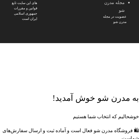
مجله مدرن
های این سایت تابع
قوانین و مقررات
شو
جمهوری اسلامی
عضویت در مجله
ایران است
مدرن شو
🎁
پک‌های ویژه مدرن شو
خرید اقتصادی با تخفیف‌های جذاب
🔥
محصولات تخفیف‌دار
با قیمت‌های ویژه
🔔
عضویت در کانال بله مدرن
شو
خرید ارزان‌تر و پیشنهادهای ویژه
📸
اینستاگرام مدرن شو
جدیدترین محصولات و ترندها
به مدرن شو خوش آمدید!
خوشحالیم که انتخاب شما هستیم
🛍️ فروشگاه مدرن شو فعال است و آماده ثبت و ارسال سفارش‌های
شماست.