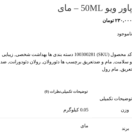
پاور ویو 50ML – مای
۲۳۰,۰۰۰
تومان
ناموجود
کد محصول (SKU)
100300281
دسته بندی ها
بهداشت شخصی
,
زیبایی
و سلامت
,
مام و ضدتعریق
برچسب ها
دئورولان
,
رولان دئودورانت
,
ضد
تعریق
,
مام رول
توضیحات تکمیلی
نظرات (0)
توضیحات تکمیلی
وزن
0.05 کیلوگرم
مای
برند