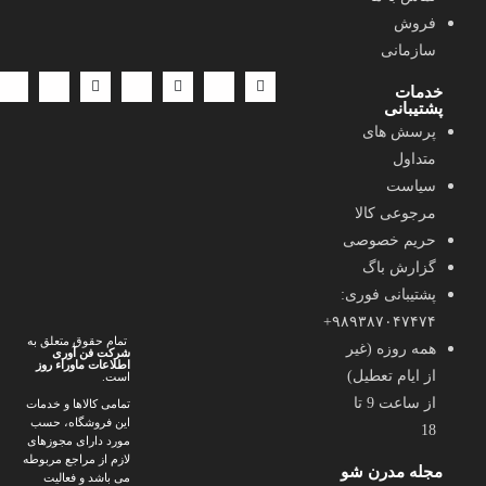
ارسال سریع | پرداخت امن | پشتیبانی فعال | حمایت از کالای ایرانی
فروش
سازمانی
خدمات
پشتیبانی
پرسش های
متداول
سیاست
مرجوعی کالا
حریم خصوصی
گزارش باگ
پشتیبانی فوری:
۹۸۹۳۸۷۰۴۷۴۷۴+
تمام حقوق متعلق به
همه روزه (غیر
شرکت فن آوری
اطلاعات ماوراء
روز
از ایام تعطیل)
است.
از ساعت 9 تا
تمامی کالاها و خدمات
این فروشگاه، حسب
18
مورد دارای مجوزهای
لازم از مراجع مربوطه
مجله مدرن شو
می باشد و فعالیت