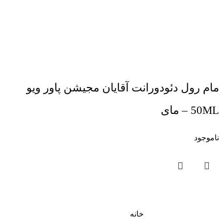
مام رول دئودورانت آقایان مجیشن پاور ویو
50ML – مای
ناموجود
خانه