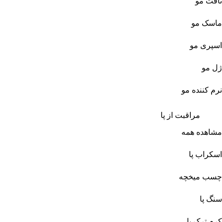
تافت مو
ماسک مو
اسپری مو
ژل مو
نرم کننده مو
مراقبت از پا
مشاهده همه
اسکراب پا
چسب میخچه
سنگ پا
کرم ترک پا