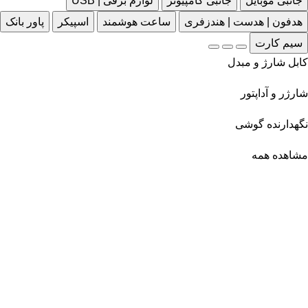
جانبی موبایل
جانبی کامپیوتر
لوازم برقی | USB
هدفون | هدست | هندزفری
ساعت هوشمند
اسپیکر
پاور بانک
سیم کارت
کابل شارژ و مبدل
شارژر و آداپتور
نگهدارنده گوشی
مشاهده همه