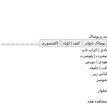
مد و پوشاک
پوشاک بانوان
کیف | کوله
اکسسوری
بادی | کراپ تاپ
تیشرت | پلوشرت
هودی | دورس
کت | جلیقه
لباس زیر
شومیز
شلوار
مشاهده همه