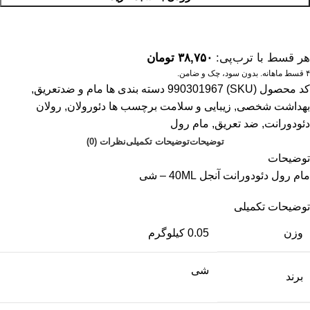
هر قسط با ترب‌پی:
۳۸,۷۵۰
تومان
۴ قسط ماهانه. بدون سود، چک و ضامن.
کد محصول (SKU)
990301967
دسته بندی ها
مام و ضدتعریق
,
بهداشت شخصی
,
زیبایی و سلامت
برچسب ها
دئورولان
,
رولان
دئودورانت
,
ضد تعریق
,
مام رول
توضیحات
توضیحات تکمیلی
نظرات (0)
توضیحات
مام رول دئودورانت آنجل 40ML – شی
توضیحات تکمیلی
وزن
0.05 کیلوگرم
شی
برند