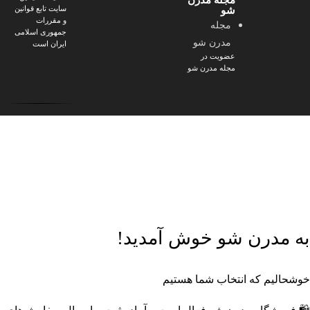
مجله مدرن
سایت تابع قوانین
شو
و مقررات
مجله
جمهوری اسلامی
مدرن شو
ایران است
عضویت در
مجله مدرن شو
🎁
پک‌های ویژه مدرن شو
خرید اقتصادی با تخفیف‌های جذاب
🔥
محصولات تخفیف‌دار
با قیمت‌های ویژه
🔔
عضویت در کانال بله مدرن
شو
خرید ارزان‌تر و پیشنهادهای ویژه
📸
اینستاگرام مدرن شو
جدیدترین محصولات و ترندها
به مدرن شو خوش آمدید!
خوشحالیم که انتخاب شما هستیم