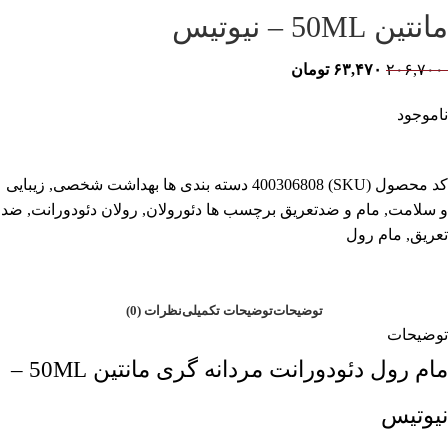
مانتین 50ML – نیوتیس
۲۰۶,۷۰۰
۶۳,۴۷۰
تومان
ناموجود
کد محصول (SKU)
400306808
دسته بندی ها
بهداشت شخصی
,
زیبایی
و سلامت
,
مام و ضدتعریق
برچسب ها
دئورولان
,
رولان دئودورانت
,
ضد
تعریق
,
مام رول
توضیحات
توضیحات تکمیلی
نظرات (0)
توضیحات
مام رول دئودورانت مردانه گری مانتین 50ML –
نیوتیس