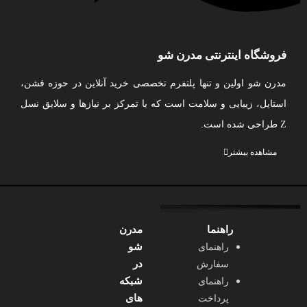
فروشگاه اینترنتی مدرن شو
مدرن شو اولین و تنها پلتفرم تخصصی خرید آنلاین در حوزه فشن،
استایل، زیبایی و سلامت است که با تمرکز بر نیازها و سلایق نسل
Z طراحی شده است.
ما مجموعه‌ای متنوع و به‌ روز از پوشاک، کیف، اکسسوری، لوازم
مشاهده بیشتر
آرایشی، محصولات مراقبت از پوست و مو، بهداشت شخصی و
عطر و ادکلن را از بهترین برندهای ایرانی گردآوری کرده‌ایم تا
تجربه‌ای امن، آسان و لذت‌بخش از خرید اینترنتی را برای شما
راهنما
مدرن
فراهم کنیم.
شو
راهنمای
در مدرن شو، ما فقط محصول نمی‌فروشیم؛ ما به شما کمک
در
سفارش
می‌کنیم استایل شخصی خودتان را بسازید، بدرخشید و با اعتماد به‌
شبکه
راهنمای
نفس ظاهر شوید.
های
پرداخت