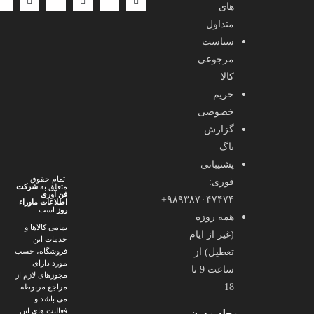
های
متداول
سیاست
مرجوعی
کالا
حریم
خصوصی
گزارش
باگ
پشتیبانی
تمام حقوق
فوری:
متعلق به
شرکت
فن آوری
۹۸۹۳۸۷۰۴۷۴۷۴+
اطلاعات ماوراء
روز
است.
همه روزه
تمامی کالاها و
(غیر از ایام
خدمات این
تعطیل) از
فروشگاه، حسب
مورد دارای
ساعت 9 تا
مجوزهای لازم از
18
مراجع مربوطه
می باشد و
فعالیت های این