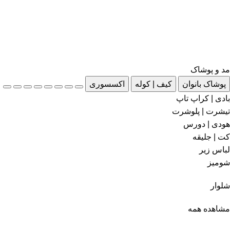
مد و پوشاک
پوشاک بانوان
کیف | کوله
اکسسوری
بادی | کراپ تاپ
تیشرت | پلوشرت
هودی | دورس
کت | جلیقه
لباس زیر
شومیز
شلوار
مشاهده همه