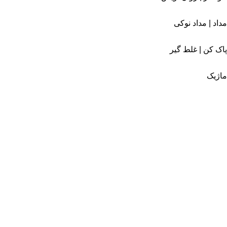
مداد | مداد نوکی
پاک کن | غلط گیر
ماژیک