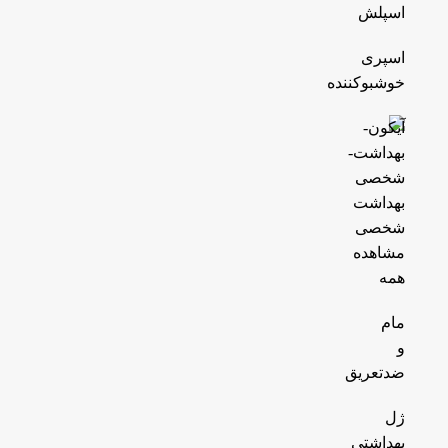
اسپلش
اسپری
خوشبوکننده
بهداشت
شخصی
مشاهده
همه
مام
و
ضدتعریق
ژل
بهداشتی