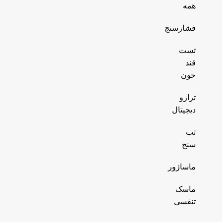
همه
فشارسنج
تست
قند
خون
ترازو
دیجیتال
تب
سنج
ماساژور
ماسک
تنفسی