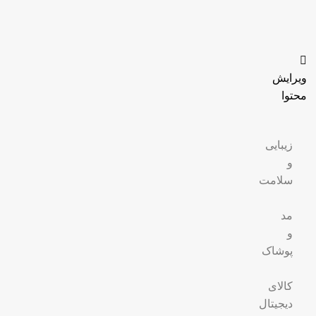
ویرایش
محتوا
زیبایی
و
سلامت
مد
و
پوشاک
کالای
دیجیتال