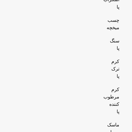
پا
چسب
میخچه
سنگ
پا
کرم
ترک
پا
کرم
مرطوب
کننده
پا
ماسک