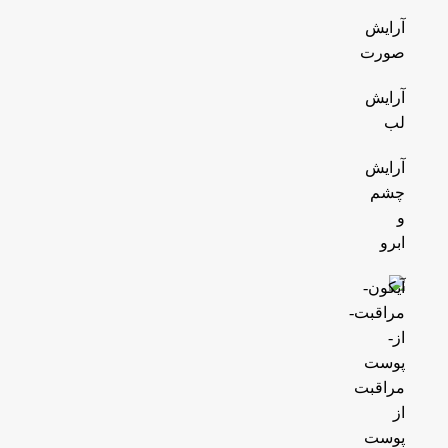
آرایش
صورت
آرایش
لب
آرایش
چشم
و
ابرو
مراقبت
از
پوست