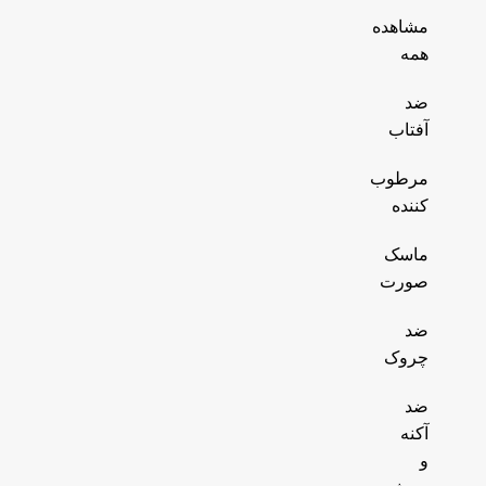
مشاهده
همه
ضد
آفتاب
مرطوب
کننده
ماسک
صورت
ضد
چروک
ضد
آکنه
و