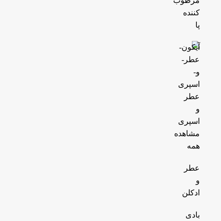
مرطوب
کننده
پا
عطر
و
اسپری
مشاهده
همه
عطر
و
ادکلن
بادی