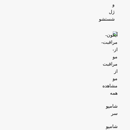
و
ژل
شستشو
مراقبت
از
مو
مشاهده
همه
شامپو
سر
شامپو