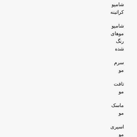
شامپو
کراتینه
شامپو
موهای
رنگ
شده
سرم
مو
تافت
مو
ماسک
مو
اسپری
مو