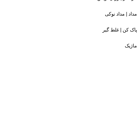
مداد | مداد نوکی
پاک کن | غلط گیر
ماژیک