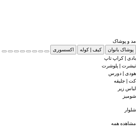
مد و پوشاک
پوشاک بانوان
کیف | کوله
اکسسوری
بادی | کراپ تاپ
تیشرت | پلوشرت
هودی | دورس
کت | جلیقه
لباس زیر
شومیز
شلوار
مشاهده همه