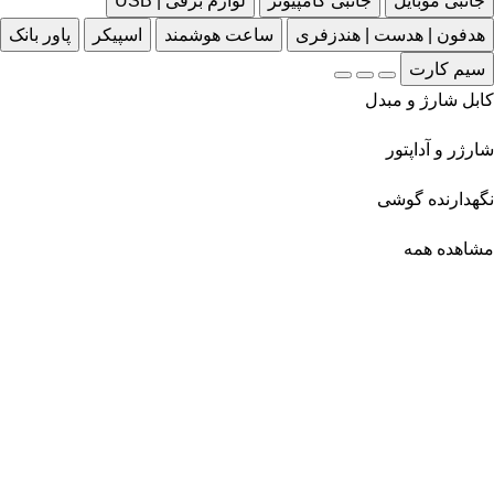
جانبی موبایل
جانبی کامپیوتر
لوازم برقی | USB
هدفون | هدست | هندزفری
ساعت هوشمند
اسپیکر
پاور بانک
سیم کارت
کابل شارژ و مبدل
شارژر و آداپتور
نگهدارنده گوشی
مشاهده همه