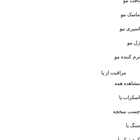
تافت مو
ماسک مو
اسپری مو
ژل مو
نرم کننده مو
مراقبت از پا
مشاهده همه
اسکراب پا
چسب میخچه
سنگ پا
کرم ترک پا