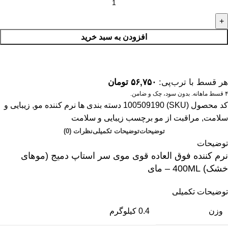
افزودن به سبد خرید
هر قسط با ترب‌پی:
۵۶,۷۵۰
تومان
۴ قسط ماهانه. بدون سود، چک و ضامن.
کد محصول (SKU)
100509190
دسته بندی ها
نرم کننده مو
,
زیبایی و
سلامت
,
مراقبت از مو
برچسب
زیبایی و سلامت
توضیحات
توضیحات تکمیلی
نظرات (0)
توضیحات
نرم کننده فوق العاده قوی موی سر استاپ دمیج (موهای
خشک) 400ML – مای
توضیحات تکمیلی
وزن
0.4 کیلوگرم