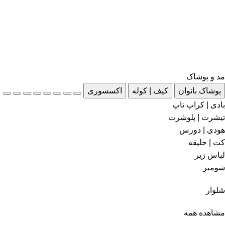
مد و پوشاک
پوشاک بانوان
کیف | کوله
اکسسوری
بادی | کراپ تاپ
تیشرت | پلوشرت
هودی | دورس
کت | جلیقه
لباس زیر
شومیز
شلوار
مشاهده همه