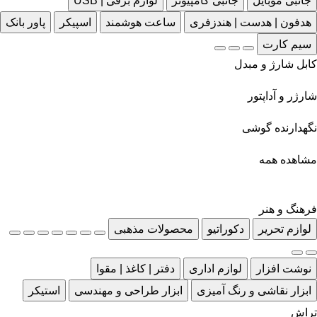
جانبی موبایل
جانبی کامپیوتر
لوازم برقی | USB
هدفون | هدست | هندزفری
ساعت هوشمند
اسپیکر
پاور بانک
سیم کارت
کابل شارژ و مبدل
شارژر و آداپتور
نگهدارنده گوشی
مشاهده همه
فرهنگ و هنر
لوازم تحریر
دکوراتیو
محصولات مذهبی
نوشت افزار
لوازم اداری
دفتر | کاغذ | مقوا
ابزار نقاشی و رنگ آمیزی
ابزار طراحی و مهندسی
استیکر
تراش