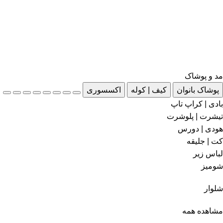
مد و پوشاک
پوشاک بانوان
کیف | کوله
اکسسوری
بادی | کراپ تاپ
تیشرت | پلوشرت
هودی | دورس
کت | جلیقه
لباس زیر
شومیز
شلوار
مشاهده همه