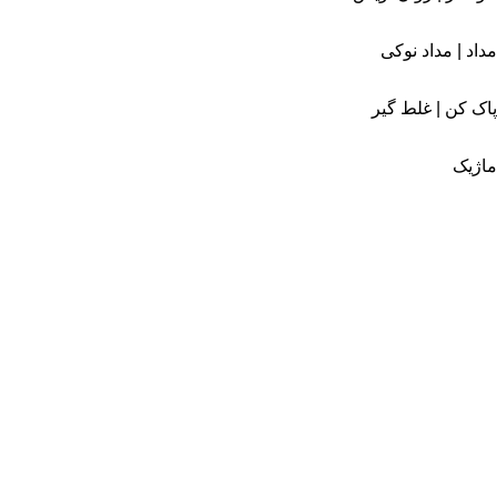
مداد | مداد نوکی
پاک کن | غلط گیر
ماژیک