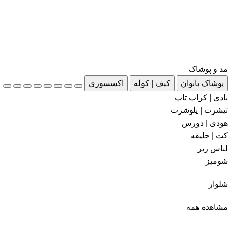
مد و پوشاک
پوشاک بانوان
کیف | کوله
اکسسوری
بادی | کراپ تاپ
تیشرت | پلوشرت
هودی | دورس
کت | جلیقه
لباس زیر
شومیز
شلوار
مشاهده همه