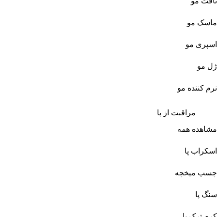
تافت مو
ماسک مو
اسپری مو
ژل مو
نرم کننده مو
مراقبت از پا
مشاهده همه
اسکراب پا
چسب میخچه
سنگ پا
کرم ترک پا