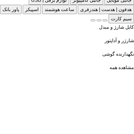
جانبی موبایل
جانبی کامپیوتر
لوازم برقی | USB
هدفون | هدست | هندزفری
ساعت هوشمند
اسپیکر
پاور بانک
سیم کارت
کابل شارژ و مبدل
شارژر و آداپتور
نگهدارنده گوشی
مشاهده همه