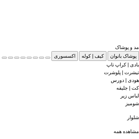
مد و پوشاک
پوشاک بانوان
کیف | کوله
اکسسوری
بادی | کراپ تاپ
تیشرت | پلوشرت
هودی | دورس
کت | جلیقه
لباس زیر
شومیز
شلوار
مشاهده همه