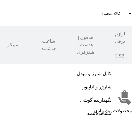
کالای دیجیتال
لوازم
هدفون |
برقی
ساعت
هدست |
اسپیکر
|
هوشمند
هندزفری
USB
کابل شارژ و مبدل
شارژر و آداپتور
نگهدارنده گوشی
محصولات پیشنهادی
مشاهده همه