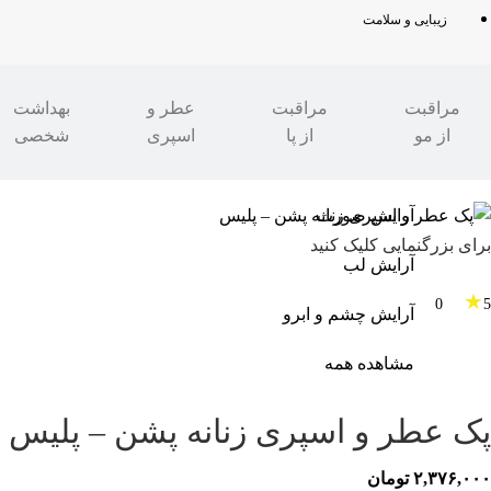
زیبایی و سلامت
مراقبت
مراقبت
عطر و
بهداشت
از مو
از پا
اسپری
شخصی
مدرن شو
»
زیبایی و سلامت
آرایش صورت
برای بزرگنمایی کلیک کنید
آرایش لب
★
0
5
آرایش چشم و ابرو
مشاهده همه
پک عطر و اسپری زنانه پشن – پلیس
۲,۳۷۶,۰۰۰
تومان