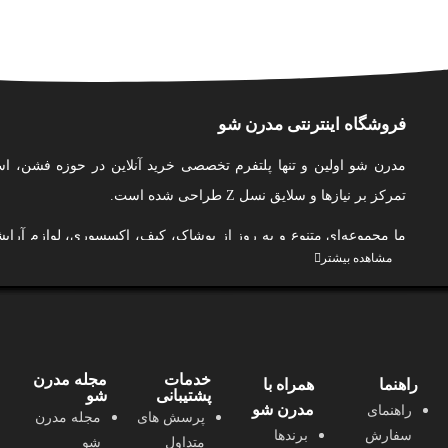
فروشگاه اینترنتی مدرن شو
مدرن شو اولین و تنها پلتفرم تخصصی خرید آنلاین در حوزه فشن، اس
تمرکز بر نیازها و سلایق نسل Z طراحی شده است.
ما مجموعه‌ای متنوع و به‌ روز از پوشاک، کیف، اکسسوری، لوازم آر
مشاهده بیشتر
مو، بهداشت شخصی و عطر و ادکلن را از بهترین برندهای ایرانی گردآور
و لذت‌بخش از خرید اینترنتی را برای شما فراهم کنیم.
در مدرن شو، ما فقط محصول نمی‌فروشیم؛ ما به شما کمک می‌کنیم 
بدرخشید و با اعتماد به‌ نفس ظاهر شوید.
خدمات
مجله مدرن
راهنما
همراه با
پشتیبانی
شو
ما به کیفیت، اصالت، تنوع، نوآوری و حمایت از تولید ایرانی متعهد هستیم
مدرن شو
راهنمای
پرسش های
مجله مدرن
با طراحی کاربرمحور، پشتیبانی حرفه‌ای، محتوای آموزشی و الهام‌بخش
سفارش
برندها
متداول
شو