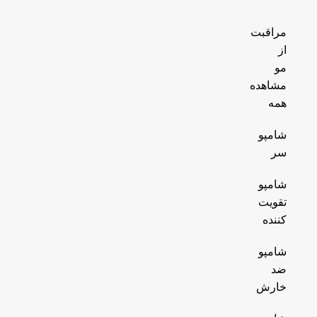
مراقبت
از
مو
مشاهده
همه
شامپو
سر
شامپو
تقویت
کننده
شامپو
ضد
خارش