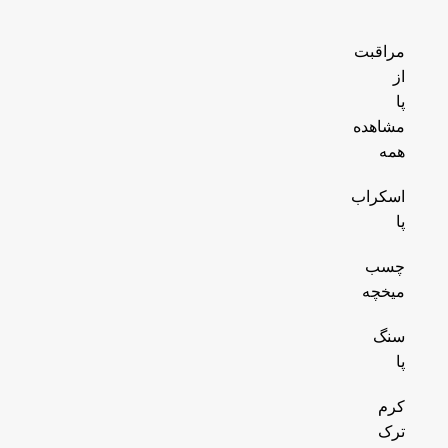
مراقبت
از
پا
مشاهده
همه
اسکراب
پا
چسب
میخچه
سنگ
پا
کرم
ترک