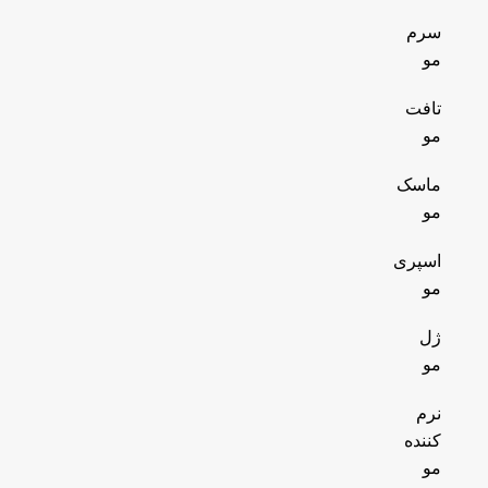
سرم
مو
تافت
مو
ماسک
مو
اسپری
مو
ژل
مو
نرم
کننده
مو