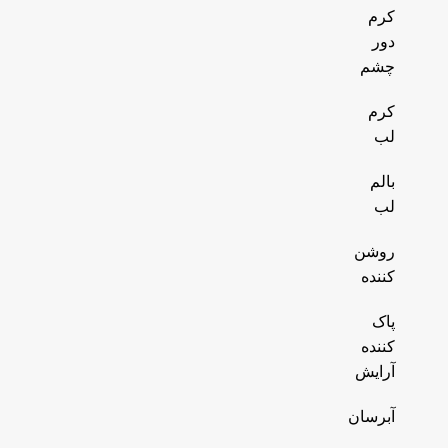
کرم
دور
چشم
کرم
لب
بالم
لب
روشن
کننده
پاک
کننده
آرایش
آبرسان