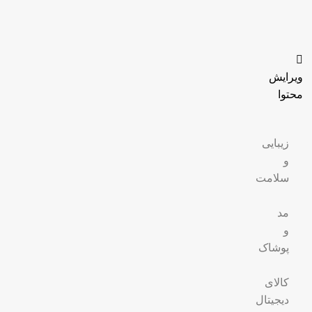
ویرایش
محتوا
زیبایی
و
سلامت
مد
و
پوشاک
کالای
دیجیتال