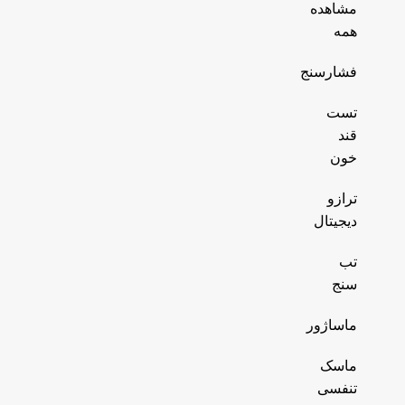
مشاهده
همه
فشارسنج
تست
قند
خون
ترازو
دیجیتال
تب
سنج
ماساژور
ماسک
تنفسی