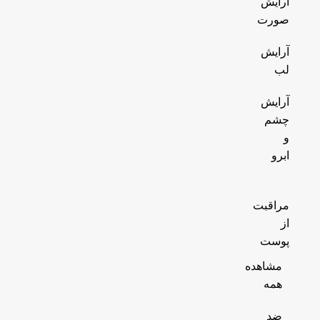
آرایش
صورت
آرایش
لب
آرایش
چشم
و
ابرو
مراقبت
از
پوست
مشاهده
همه
ضد