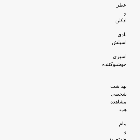
عطر
و
ادکلن
بادی
اسپلش
اسپری
خوشبوکننده
بهداشت
شخصی
مشاهده
همه
مام
و
ضدتعریق