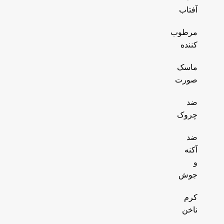
آفتاب
مرطوب
کننده
ماسک
صورت
ضد
چروک
ضد
آکنه
و
جوش
کرم
ناخن