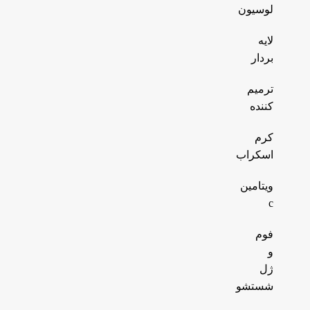
لوسیون
لایه
بردار
ترمیم
کننده
کرم
اسکراب
ویتامین
c
فوم
و
ژل
شستشو