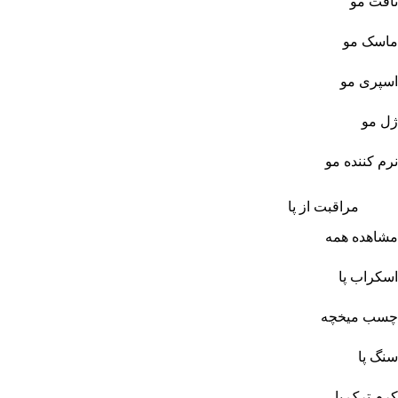
تافت مو
ماسک مو
اسپری مو
ژل مو
نرم کننده مو
مراقبت از پا
مشاهده همه
اسکراب پا
چسب میخچه
سنگ پا
کرم ترک پا