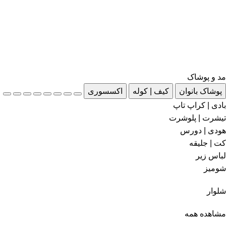
مد و پوشاک
پوشاک بانوان
کیف | کوله
اکسسوری
بادی | کراپ تاپ
تیشرت | پلوشرت
هودی | دورس
کت | جلیقه
لباس زیر
شومیز
شلوار
مشاهده همه