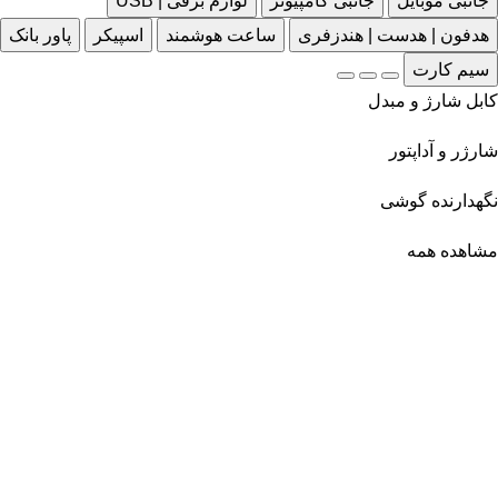
جانبی موبایل
جانبی کامپیوتر
لوازم برقی | USB
هدفون | هدست | هندزفری
ساعت هوشمند
اسپیکر
پاور بانک
سیم کارت
کابل شارژ و مبدل
شارژر و آداپتور
نگهدارنده گوشی
مشاهده همه