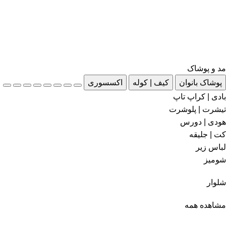
مد و پوشاک
پوشاک بانوان
کیف | کوله
اکسسوری
بادی | کراپ تاپ
تیشرت | پلوشرت
هودی | دورس
کت | جلیقه
لباس زیر
شومیز
شلوار
مشاهده همه