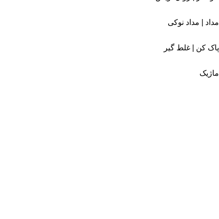
مداد | مداد نوکی
پاک کن | غلط گیر
ماژیک