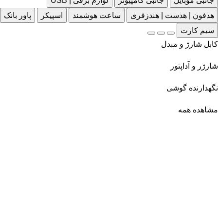
جانبی موبایل
جانبی کامپیوتر
لوازم برقی | USB
هدفون | هدست | هندزفری
ساعت هوشمند
اسپیکر
پاور بانک
سیم کارت
کابل شارژ و مبدل
شارژر و آداپتور
نگهدارنده گوشی
مشاهده همه