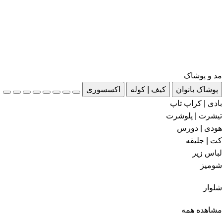
مد و پوشاک
پوشاک بانوان
کیف | کوله
اکسسوری
بادی | کراپ تاپ
تیشرت | پلوشرت
هودی | دورس
کت | جلیقه
لباس زیر
شومیز
شلوار
مشاهده همه