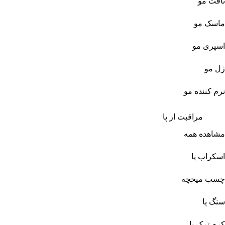
تافت مو
ماسک مو
اسپری مو
ژل مو
نرم کننده مو
مراقبت از پا
مشاهده همه
اسکراب پا
چسب میخچه
سنگ پا
کرم ترک پا