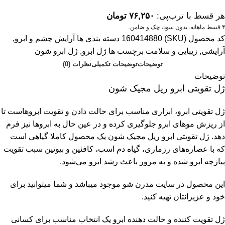
هر قسط با ترب‌پی:
۷۶,۲۵۰
تومان
۴ قسط ماهانه. بدون سود، چک و ضامن.
کد محصول (SKU)
160414880
دسته بندی ها
آرایش چشم و ابرو
,
آرایشی
,
زیبایی و سلامت
برچسب ها
ژل ابرو
,
ژل ابرو شون
توضیحات
توضیحات تکمیلی
نظرات (0)
توضیحات
ژل تقویتی ابرو ریل مجیک شون
ژل تقویتی ابرو، ابزاری مناسب برای حالت دادن و تقویت ابروهاست تا
از ریزش موهای ابرو جلوگیری کرده و در عین حال به ابروها نیز فرم
دهد. ژل تقویتی ابرو ریل مجیک شون یک محصول کاملا گیاهی است
که با عصاره‌های رزماری، گیاه دم اسب، کافئین و بیوتین سبب تقویت
پیازچه ابرو شده و به مرور باعث رشد ابرو می‌شود.
این محصول در سایت مدرن شو موجود میباشد و شما میتوانید برای
خود و عزیزانتان تهیه کنید.
ژل تقویت‌ کننده و حالت‌ دهنده ابرو یک انتخاب مناسب برای کسانی