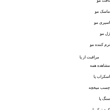
تافت مو
ماسک مو
اسپری مو
ژل مو
نرم کننده مو
مراقبت از پا
مشاهده همه
اسکراب پا
چسب میخچه
سنگ پا
کرم ترک پا