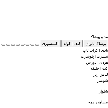
مد و پوشاک
پوشاک بانوان
کیف | کوله
اکسسوری
بادی | کراپ تاپ
تیشرت | پلوشرت
هودی | دورس
کت | جلیقه
لباس زیر
شومیز
شلوار
مشاهده همه