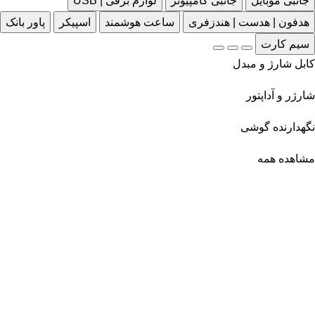
جانبی موبایل
جانبی کامپیوتر
لوازم برقی | USB
هدفون | هدست | هندزفری
ساعت هوشمند
اسپیکر
پاور بانک
سیم کارت
کابل شارژ و مبدل
شارژر و آداپتور
نگهدارنده گوشی
مشاهده همه