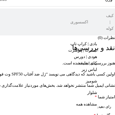
الارو
کیف
برند
|
اکسسوری
کوله
نظرات (0)
بادی | کراپ تاپ
نقد و بررسی‌ها
تیشرت | پلوشرت
هودی | دورس
کت | جلیقه
هنوز بررسی‌ای ثبت نشده است.
لباس زیر
اولین کسی باشید که دیدگاهی می نویسد “ژل ضد آفتاب SPF50 وت فورس 50ML – الارو”
شومیز
نشانی ایمیل شما منتشر نخواهد شد.
بخش‌های موردنیاز علامت‌گذاری ش
شلوار
امتیاز شما
*
مشاهده همه