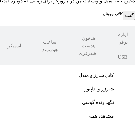
ذخیره نام، ایمیل و وبسایت من در مرورگر برای زمانی که دوباره دیدگ
کالای دیجیتال
لوازم
هدفون |
برقی
ساعت
هدست |
اسپیکر
|
هوشمند
هندزفری
USB
کابل شارژ و مبدل
شارژر و آداپتور
نگهدارنده گوشی
مشاهده همه