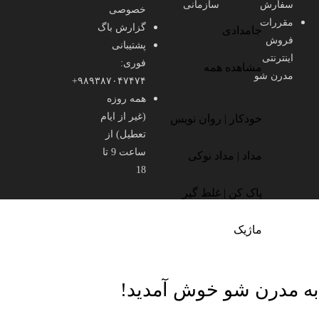
سفارش
سازمانی
خصوصی
مقررات
گزارش باگ
جامدادی
فروش
پشتیبانی
اینترنتی
فوری:
مشاهده همه
مدرن شو
۹۸۹۳۸۷۰۴۷۴۷۴+
همه روزه
(غیر از ایام
خودکار | روان نویس
تعطیل) از
ساعت 9 تا
مداد | مداد نوکی
18
پاک کن | غلط گیر
ماژیک
🎁
پک‌های ویژه مدرن شو
خرید اقتصادی با تخفیف‌های جذاب
🔥
محصول
محصولات و ترندها
به مدرن شو خوش آمدید!