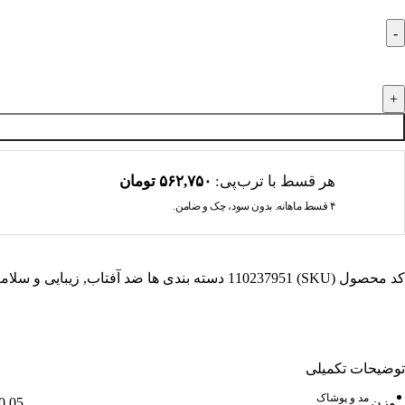
هر قسط با ترب‌پی:
۵۶۲,۷۵۰
تومان
۴ قسط ماهانه. بدون سود، چک و ضامن.
کد محصول (SKU)
110237951
دسته بندی ها
ضد آفتاب
,
زیبایی و سلا
توضیحات تکمیلی
مد و پوشاک
وزن
0.05 کیلوگرم