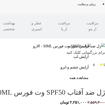
زیبایی و سلامت
مراقبت
مراقبت
عطر و
بهداشت
از مو
از پا
اسپری
شخصی
مدرن شو
»
زیبایی و سلامت
»
مراقبت از پوست
»
ضد آفتاب
آرایش صورت
برای بزرگنمایی کلیک کنید
آرایش لب
★
0
5
آرایش چشم و ابرو
مشاهده همه
ژل ضد آفتاب SPF50 وت فورس 50ML – الارو
۲,۵۵۹,۳۰۰
۲,۲۵۱,۰۰۰
تومان