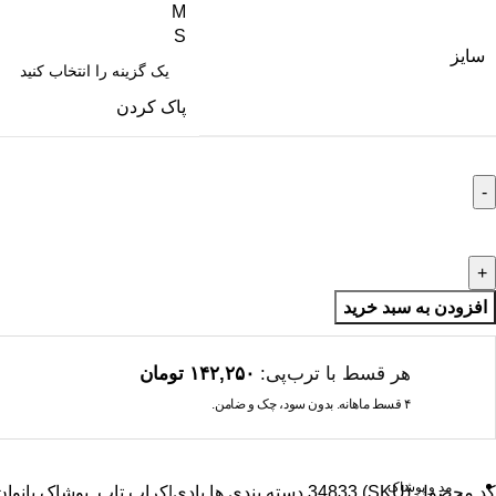
M
S
سایز
پاک کردن
افزودن به سبد خرید
هر قسط با ترب‌پی:
۱۴۲,۲۵۰
تومان
۴ قسط ماهانه. بدون سود، چک و ضامن.
مد و پوشاک
کد محصول (SKU)
34833
دسته بندی ها
بادی|کراپ تاپ
,
پوشاک بانوان