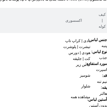
کیف
|
اکسسوری
توضیحات
کوله
کراپ‌تاپ زنانه مدل Maze رنگ سبزآبی
جنس لباس:
بادی | کراپ تاپ
پنبه
تیشرت | پلوشرت
نوع لباس:
هودی | دورس
جذب
کت | جلیقه
مورد استفاده:
لباس زیر
اسپرت
شومیز
قد:
نیم تنه
شلوار
یقه:
هالتر
مشاهده همه
آستین لباس:
بدون آستین