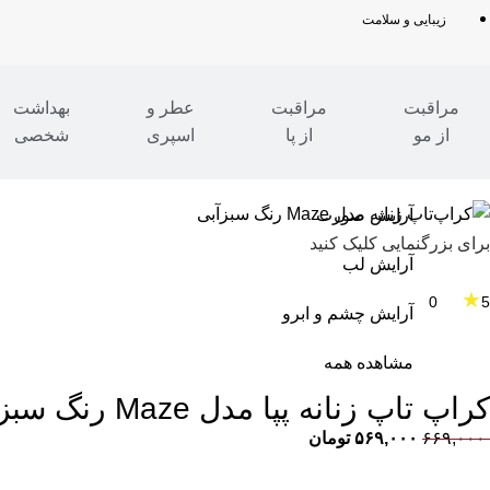
زیبایی و سلامت
مراقبت
مراقبت
عطر و
بهداشت
از مو
از پا
اسپری
شخصی
مدرن شو
»
مد و پوشاک
»
پوشاک بانوان
»
بادی|کراپ تاپ
آرایش صورت
برای بزرگنمایی کلیک کنید
آرایش لب
★
0
5
آرایش چشم و ابرو
مشاهده همه
کراپ تاپ زنانه پپا مدل Maze رنگ سبزآبی
۶۶۹,۰۰۰
۵۶۹,۰۰۰
تومان