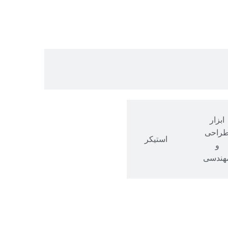
ابزار
راحی
استیکر
و
هندسی