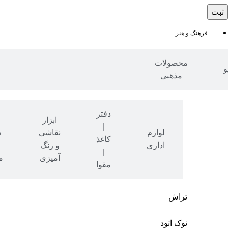
فرهنگ و هنر
محصولات
و
مذهبی
دفتر
ابزار
|
نوشت
لوازم
نقاشی
ط
کاغذ
افزار
اداری
و رنگ
|
آمیزی
م
مقوا
تراش
نوک اتود