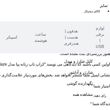
سایز
کالای دیجیتال
لوازم
هدفون |
برقی
ساعت
نظرات (0)
هدست |
اسپیکر
|
هوشمند
نقد و بررسی‌ها
هندزفری
USB
هنوز بررسی‌ای ثبت نشده است.
کابل شارژ و مبدل
اولین کسی باشید که دیدگاهی می نویسد “کراپ تاپ زنانه پپا مدل Maze رنگ سبزآبی”
شارژر و آداپتور
نشانی ایمیل شما منتشر نخواهد شد.
بخش‌های موردنیاز علامت‌گذاری ش
نگهدارنده گوشی
امتیاز شما
*
مشاهده همه
دیدگاه شما
*