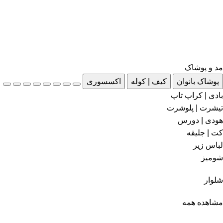
مد و پوشاک
پوشاک بانوان
کیف | کوله
اکسسوری
بادی | کراپ تاپ
تیشرت | پلوشرت
هودی | دورس
کت | جلیقه
لباس زیر
شومیز
شلوار
مشاهده همه