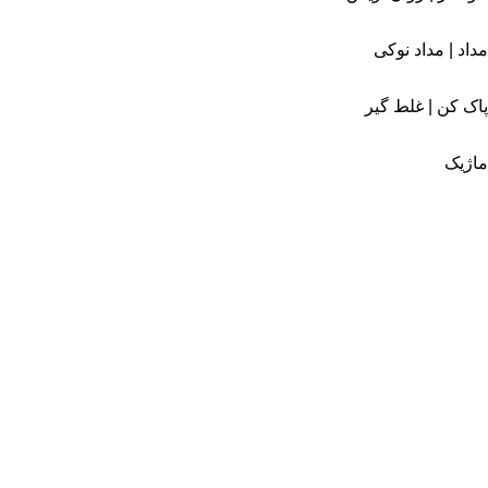
مداد | مداد نوکی
پاک کن | غلط گیر
ماژیک