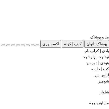
مد و پوشاک
پوشاک بانوان
کیف | کوله
اکسسوری
بادی | کراپ تاپ
تیشرت | پلوشرت
هودی | دورس
کت | جلیقه
لباس زیر
شومیز
شلوار
مشاهده همه