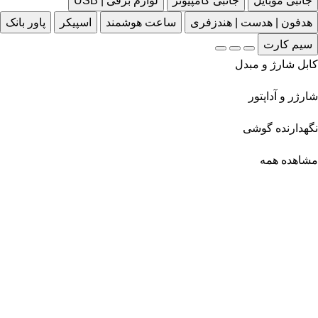
جانبی موبایل
جانبی کامپیوتر
لوازم برقی | USB
هدفون | هدست | هندزفری
ساعت هوشمند
اسپیکر
پاور بانک
سیم کارت
کابل شارژ و مبدل
شارژر و آداپتور
نگهدارنده گوشی
مشاهده همه