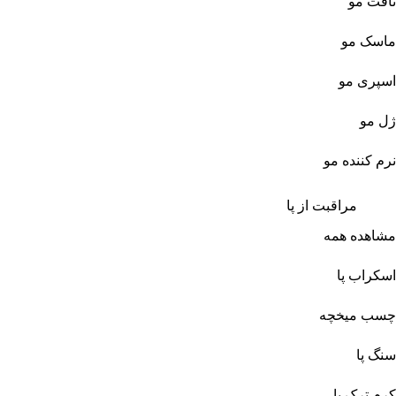
تافت مو
ماسک مو
اسپری مو
ژل مو
نرم کننده مو
مراقبت از پا
مشاهده همه
اسکراب پا
چسب میخچه
سنگ پا
کرم ترک پا