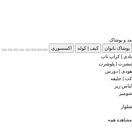
مد و پوشاک
پوشاک بانوان
کیف | کوله
اکسسوری
بادی | کراپ تاپ
تیشرت | پلوشرت
هودی | دورس
کت | جلیقه
لباس زیر
شومیز
شلوار
مشاهده همه