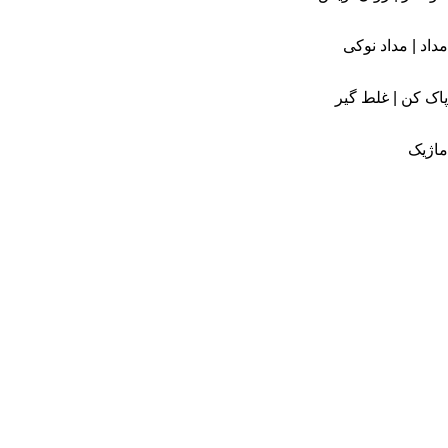
مداد | مداد نوکی
پاک کن | غلط گیر
ماژیک