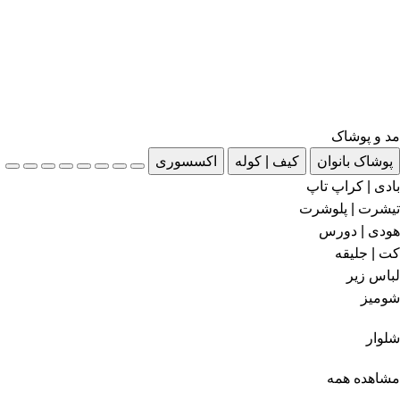
مد و پوشاک
پوشاک بانوان
کیف | کوله
اکسسوری
بادی | کراپ تاپ
تیشرت | پلوشرت
هودی | دورس
کت | جلیقه
لباس زیر
شومیز
شلوار
مشاهده همه