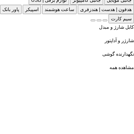
جانبی موبایل
جانبی کامپیوتر
لوازم برقی | USB
هدفون | هدست | هندزفری
ساعت هوشمند
اسپیکر
پاور بانک
سیم کارت
کابل شارژ و مبدل
شارژر و آداپتور
نگهدارنده گوشی
مشاهده همه