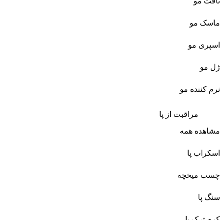
تافت مو
ماسک مو
اسپری مو
ژل مو
نرم کننده مو
مراقبت از پا
مشاهده همه
اسکراب پا
چسب میخچه
سنگ پا
کرم ترک پا