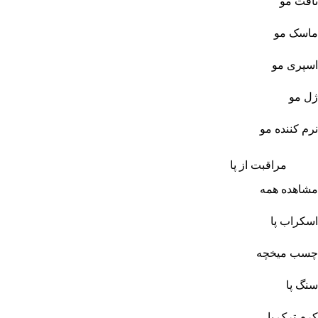
تافت مو
ماسک مو
اسپری مو
ژل مو
نرم کننده مو
مراقبت از پا
مشاهده همه
اسکراب پا
چسب میخچه
سنگ پا
کرم ترک پا