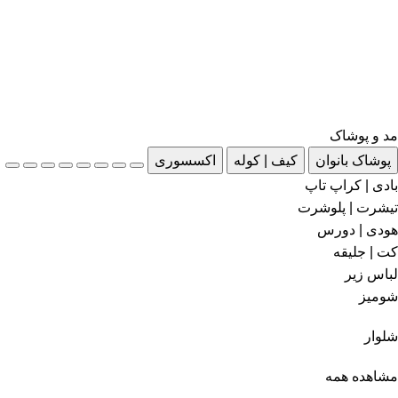
مد و پوشاک
پوشاک بانوان
کیف | کوله
اکسسوری
بادی | کراپ تاپ
تیشرت | پلوشرت
هودی | دورس
کت | جلیقه
لباس زیر
شومیز
شلوار
مشاهده همه