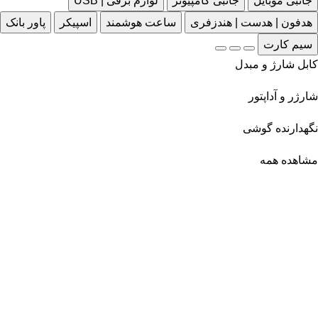
جانبی موبایل
جانبی کامپیوتر
لوازم برقی | USB
هدفون | هدست | هندزفری
ساعت هوشمند
اسپیکر
پاور بانک
سیم کارت
کابل شارژ و مبدل
شارژر و آداپتور
نگهدارنده گوشی
مشاهده همه