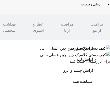
زیبایی و سلامت
مراقبت
مراقبت
عطر و
بهداشت
از مو
از پا
اسپری
شخصی
مدرن شو
»
مد و پوشاک
»
کیف|کوله
»
دستی
آرایش صورت
آرایش لب
برای بزرگنمایی کلیک کنید
آرایش چشم و ابرو
مشاهده همه