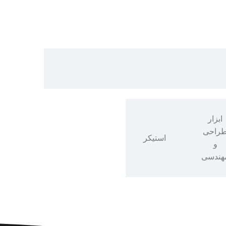
ابزار
راحی
استیکر
و
هندسی