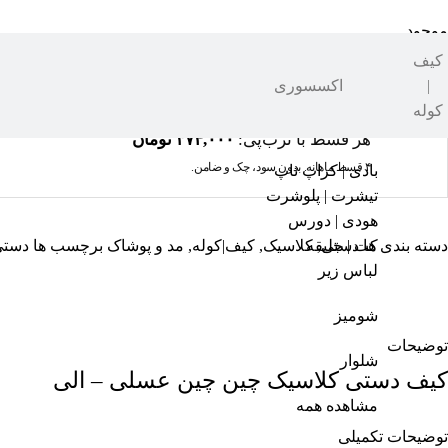
موجود
کیف
|
اکسسوری
کوله
هر قسط با ترب‌پی:
۳۷۴,۰۰۰
تومان
۴ قسط ماهانه. بدون سود، چک و ضامن.
بادی | کراپ تاپ
تیشرت | پلوشرت
هودی | دورس
کت | جلیقه
دسته بندی ها
دستی
,
کلاسیک
,
کیف|کوله
,
مد و پوشاک
برچسب ها
دستی
لباس زیر
شومیز
توضیحات
شلوار
کیف دستی کلاسیک چین چین عسلی – الی
مشاهده همه
توضیحات تکمیلی