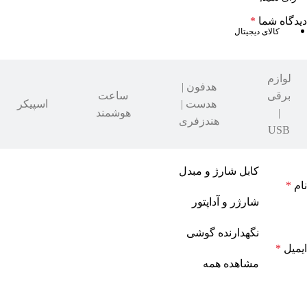
دیدگاه شما
*
کالای دیجیتال
لوازم
هدفون |
برقی
ساعت
هدست |
اسپیکر
|
هوشمند
هندزفری
USB
کابل شارژ و مبدل
نام
*
شارژر و آداپتور
نگهدارنده گوشی
ایمیل
*
مشاهده همه