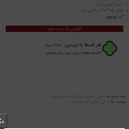
آستر کشی شده
ابعاد: 15 * 30 سانتی متر
موجود
افزودن به سبد خرید
هر قسط با ترب‌پی:
۲۷۶,۲۵۰
تومان
۴ قسط ماهانه. بدون سود، چک و ضامن.
دسته بندی ها
دستی
,
کلاسیک
,
کیف|کوله
,
مد و پوشاک
برچسب ها
دستی
,
دوشی
,
کیف کلاسیک
×