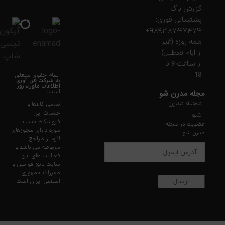
گزارش باگ
پشتیبانی فوری:
۹۸۹۳۸۷۰۴۷۴۷۴+
همه روزه (غیر
از ایام تعطیل)
از ساعت 9 تا
18
تمام حقوق متعلق
به
شرکت فن آوری
اطلاعات ماوراء
روز
مجله مدرن شو
است.
مجله مدرن
تمامی کالاها و
خدمات این
شو
فروشگاه، حسب
عضویت در مجله
مورد دارای مجوزهای
مدرن شو
لازم از مراجع
مربوطه می باشد و
فعالیت های این
سایت تابع قوانین و
مقررات جمهوری
اسلامی ایران است