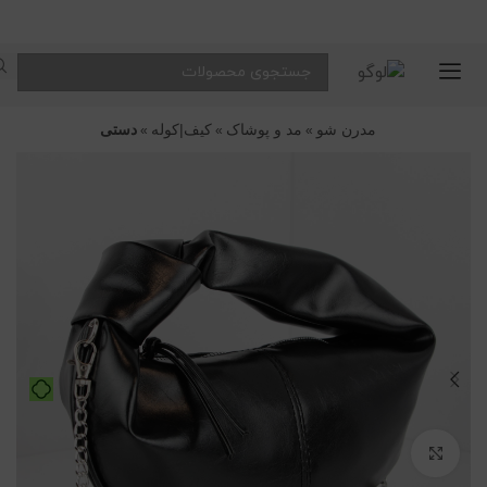
🔥
محصولات
تخفیف‌دار
مدرن شو
مد و پوشاک
کیف|کوله
دستی
»
»
»
با
قیمت‌های
ویژه
برای بزرگنمایی کلیک کنید