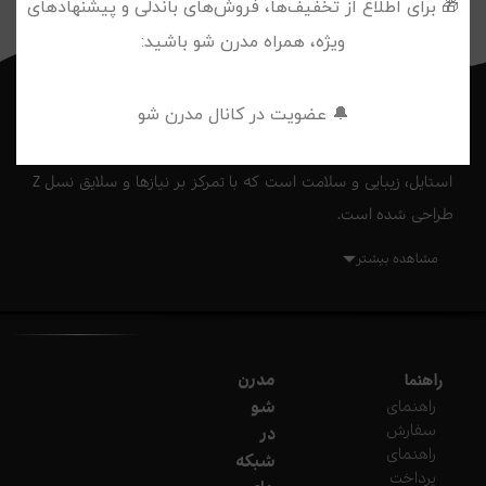
🎁 برای اطلاع از تخفیف‌ها، فروش‌های باندلی و پیشنهادهای
ویژه، همراه مدرن شو باشید:
فروشگاه اینترنتی مدرن شو
🔔 عضویت در کانال مدرن شو
مدرن شو اولین و تنها پلتفرم تخصصی خرید آنلاین در حوزه فشن،
استایل، زیبایی و سلامت است که با تمرکز بر نیازها و سلایق نسل Z
طراحی شده است.
ما مجموعه‌ای متنوع و به‌ روز از پوشاک، کیف، اکسسوری، لوازم
مشاهده بیشتر
آرایشی، محصولات مراقبت از پوست و مو، بهداشت شخصی و عطر
و ادکلن را از بهترین برندهای ایرانی گردآوری کرده‌ایم تا تجربه‌ای امن،
آسان و لذت‌بخش از خرید اینترنتی را برای شما فراهم کنیم.
راهنما
مدرن
در مدرن شو، ما فقط محصول نمی‌فروشیم؛ ما به شما کمک
راهنمای
شو
می‌کنیم استایل شخصی خودتان را بسازید، بدرخشید و با اعتماد به‌
سفارش
در
نفس ظاهر شوید.
راهنمای
شبکه
پرداخت