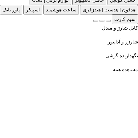
جانبی موبایل
جانبی کامپیوتر
لوازم برقی | USB
هدفون | هدست | هندزفری
ساعت هوشمند
اسپیکر
پاور بانک
سیم کارت
کابل شارژ و مبدل
شارژر و آداپتور
نگهدارنده گوشی
مشاهده همه