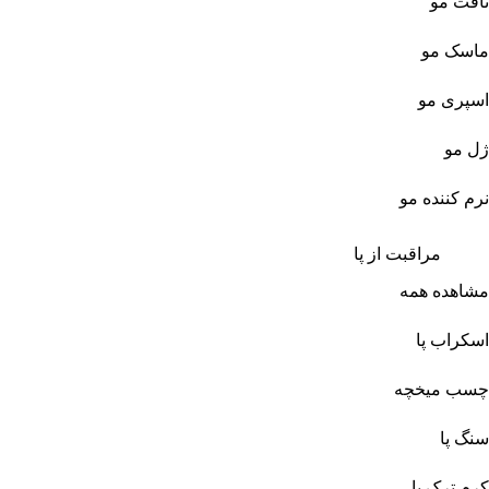
تافت مو
ماسک مو
اسپری مو
ژل مو
نرم کننده مو
مراقبت از پا
مشاهده همه
اسکراب پا
چسب میخچه
سنگ پا
کرم ترک پا