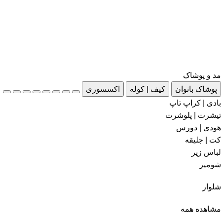
مد و پوشاک
پوشاک بانوان
کیف | کوله
اکسسوری
بادی | کراپ تاپ
تیشرت | پلوشرت
هودی | دورس
کت | جلیقه
لباس زیر
شومیز
شلوار
مشاهده همه