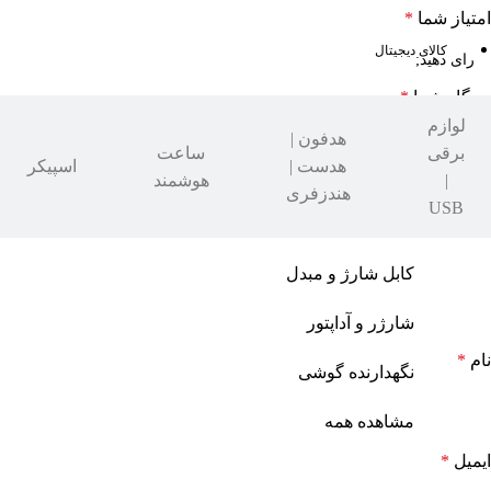
امتیاز شما
*
کالای دیجیتال
دیدگاه شما
*
لوازم
هدفون |
برقی
ساعت
هدست |
اسپیکر
|
هوشمند
هندزفری
USB
کابل شارژ و مبدل
شارژر و آداپتور
نام
*
نگهدارنده گوشی
مشاهده همه
ایمیل
*