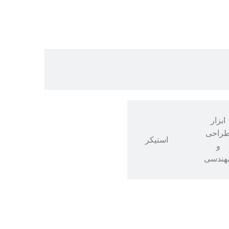
ابزار
راحی
استیکر
و
هندسی