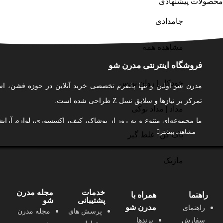
محصولات پیشنهادی
جامدادی
مشاهده همه
فروشگاه اینترنتی مدرن شو
خودکار | روان نویس
مدرن شو اولین و تنها پلتفرم تخصصی خرید آنلاین در حوزه فشن، اس
تمرکز بر نیازها و سلایق نسل Z طراحی شده است.
مداد | مداد نوکی
ما مجموعه‌ای متنوع و به‌ روز از پوشاک، کیف، اکسسوری، لوازم آر
مشاهده بیشتر
پاک کن | غلط گیر
مو، بهداشت شخصی و عطر و ادکلن را از بهترین برندهای ایرانی گردآور
و لذت‌بخش از خرید اینترنتی را برای شما فراهم کنیم.
ماژیک
در مدرن شو، ما فقط محصول نمی‌فروشیم؛ ما به شما کمک می‌کنیم 
بدرخشید و با اعتماد به‌ نفس ظاهر شوید.
خدمات
مجله مدرن
راهنما
همراه با
پشتیبانی
شو
ما به کیفیت، اصالت، تنوع، نوآوری و حمایت از تولید ایرانی متعهد هستیم
مدرن شو
راهنمای
پرسش های
مجله مدرن
با طراحی کاربرمحور، پشتیبانی حرفه‌ای، محتوای آموزشی و الهام‌بخش
سفارش
برندها