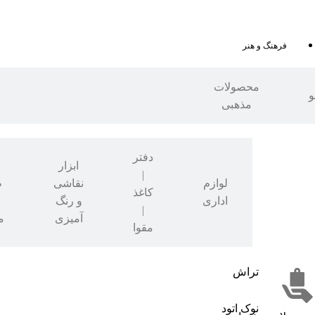
فرهنگ و هنر
محصولات
و
مذهبی
دفتر
ابزار
|
نوشت
لوازم
نقاشی
ط
کاغذ
افزار
اداری
و رنگ
|
آمیزی
م
مقوا
تراش
نوک اتود