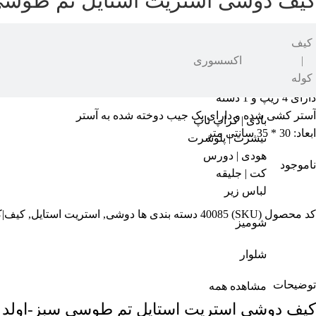
کیف دوشی استریت استایل تم طوسی 
۱,۳۸۶,۱۰۰
۱,۲۱۹,۶۸۰
تومان
کیف
|
اکسسوری
جنس کتان
کوله
دسته های محکم
دارای 4 زیپ و 1 دسته
آستر کشی شده و دارای یک جیب دوخته شده به آستر
بادی | کراپ تاپ
ابعاد: 30 * 35 سانتی متر
تیشرت | پلوشرت
هودی | دورس
ناموجود
کت | جلیقه
لباس زیر
کد محصول (SKU)
40085
دسته بندی ها
دوشی
,
استریت استایل
,
کیف|ک
شومیز
شلوار
توضیحات
مشاهده همه
کیف دوشی استریت استایل تم طوسی سبز-اولد 