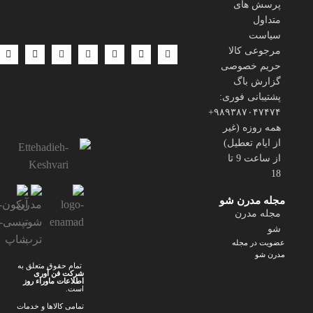
پرسش های
متداول
سیاست
مرجوعی کالا
حریم خصوصی
گزارش باگ
پشتیبانی فوری:
۹۸۹۳۸۷۰۴۷۴۷۴+
همه روزه (غیر
از ایام تعطیل)
از ساعت 9 تا
18
مجله مدرن شو
مجله مدرن
شو
عضویت در مجله
مدرن شو
تمام حقوق متعلق به
شرکت فن آوری
اطلاعات ماوراء
روز
است.
تمامی کالاها و خدمات